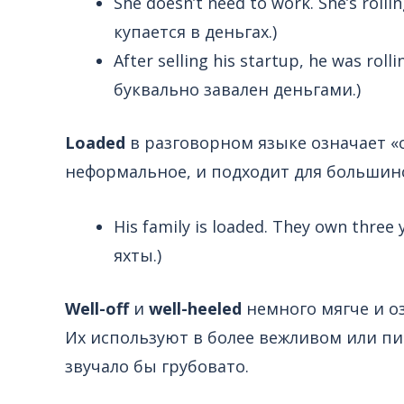
She doesn’t need to work. She’s roll
купается в деньгах.)
After selling his startup, he was rol
буквально завален деньгами.)
Loaded
в разговорном языке означает «о
неформальное, и подходит для большин
His family is loaded. They own three
яхты.)
Well-off
и
well-heeled
немного мягче и о
Их используют в более вежливом или пи
звучало бы грубовато.