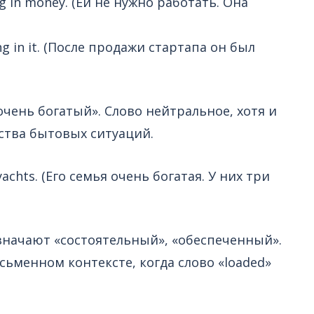
ing in money. (Ей не нужно работать. Она
ling in it. (После продажи стартапа он был
чень богатый». Слово нейтральное, хотя и
ства бытовых ситуаций.
 yachts. (Его семья очень богатая. У них три
значают «состоятельный», «обеспеченный».
сьменном контексте, когда слово «loaded»