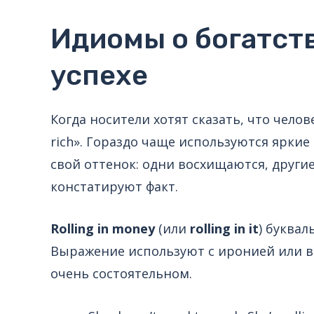
Идиомы о богатст
успехе
Когда носители хотят сказать, что челов
rich». Гораздо чаще используются яркие
свой оттенок: одни восхищаются, други
констатируют факт.
Rolling in money
(или
rolling in it
) буквал
Выражение используют с иронией или во
очень состоятельном.