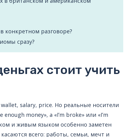
х в британском и американском
 в конкретном разговоре?
диомы сразу?
еньгах стоит учить
llet, salary, price. Но реальные носители
e enough money», а «I’m broke» или «I’m
ником и живым языком особенно заметен
 касаются всего: работы, семьи, мечт и