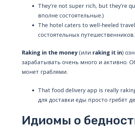
They’re not super rich, but they’re q
вполне состоятельные.)
The hotel caters to well-heeled tra
состоятельных путешественников.
Raking in the money
(или
raking it in
) оз
зарабатывать очень много и активно. О
монет граблями.
That food delivery app is really raki
для доставки еды просто гребёт де
Идиомы о бедности