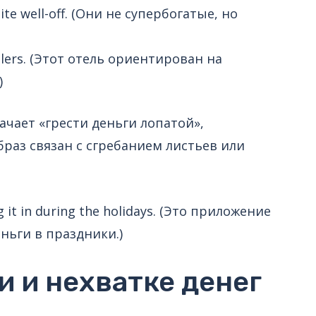
uite well-off. (Они не супербогатые, но
vellers. (Этот отель ориентирован на
)
начает «грести деньги лопатой»,
браз связан с сгребанием листьев или
ng it in during the holidays. (Это приложение
ньги в праздники.)
 и нехватке денег