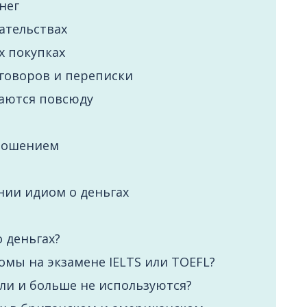
нег
ательствах
х покупках
говоров и переписки
аются повсюду
зношением
ии идиом о деньгах
 деньгах?
омы на экзамене IELTS или TOEFL?
ли и больше не используются?