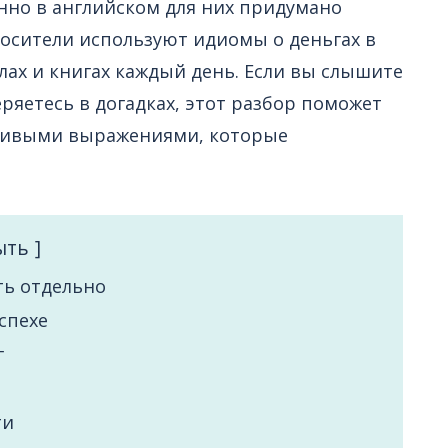
нно в английском для них придумано
осители используют идиомы о деньгах в
лах и книгах каждый день. Если вы слышите
теряетесь в догадках, этот разбор поможет
живыми выражениями, которые
ыть
ть отдельно
спехе
г
ти