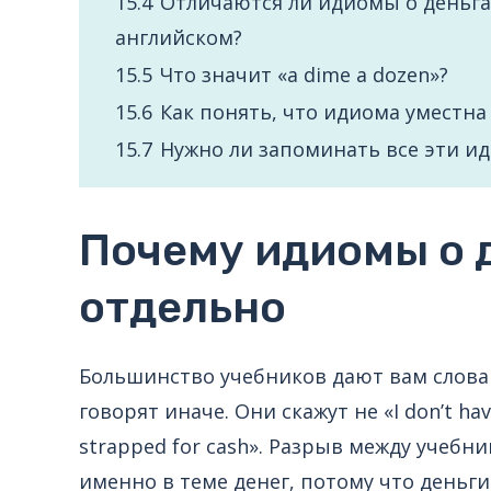
15.4
Отличаются ли идиомы о деньга
английском?
15.5
Что значит «a dime a dozen»?
15.6
Как понять, что идиома уместна
15.7
Нужно ли запоминать все эти и
Почему идиомы о д
отдельно
Большинство учебников дают вам слова wa
говорят иначе. Они скажут не «I don’t hav
strapped for cash». Разрыв между учеб
именно в теме денег, потому что деньги