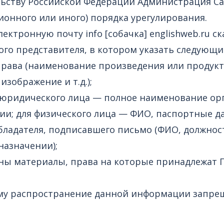
ельству Российской Федерации Администрация С
ионного или иного) порядка урегулирования.
лектронную почту info [cобaчка] englishweb.ru 
го представителя, в котором указать следующи
права (наименование произведения или продук
изображение и т.д.);
юридического лица — полное наименование орг
ии; для физического лица — ФИО, паспортные д
адателя, подписавшего письмо (ФИО, должность
назначении);
ены материалы, права на которые принадлежат 
му распространение данной информации запрещ