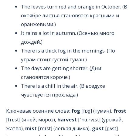
The leaves turn red and orange in October. (В
октябре листья становятся красными и
оранжевыми.)
It rains a lot in autumn. (Осенью много
дождей.)
There is a thick fog in the mornings. (По
утрам стоит густой туман.)
The days are getting shorter. (Дни
становятся короче.)
There is a chill in the air. (В воздухе
чувствуется прохлада.)
Ключевые осенние слова:
fog
[fɒɡ] (туман),
frost
[frɒst] (иней, мороз),
harvest
[ˈhɑːrvɪst] (урожай,
жатва),
mist
[mɪst] (лёгкая дымка),
gust
[ɡʌst]