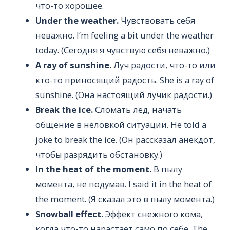
что-то хорошее.
Under the weather.
Чувствовать себя
неважно. I’m feeling a bit under the weather
today. (Сегодня я чувствую себя неважно.)
A ray of sunshine.
Луч радости, что-то или
кто-то приносящий радость. She is a ray of
sunshine. (Она настоящий лучик радости.)
Break the ice.
Сломать лёд, начать
общение в неловкой ситуации. He told a
joke to break the ice. (Он рассказал анекдот,
чтобы разрядить обстановку.)
In the heat of the moment.
В пылу
момента, не подумав. I said it in the heat of
the moment. (Я сказал это в пылу момента.)
Snowball effect.
Эффект снежного кома,
когда что-то нарастает само по себе. The