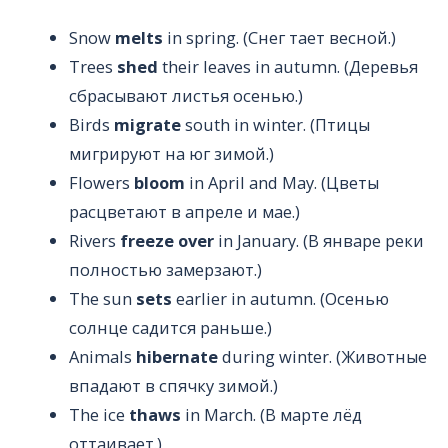
Snow
melts
in spring. (Снег тает весной.)
Trees
shed
their leaves in autumn. (Деревья
сбрасывают листья осенью.)
Birds
migrate
south in winter. (Птицы
мигрируют на юг зимой.)
Flowers
bloom
in April and May. (Цветы
расцветают в апреле и мае.)
Rivers
freeze over
in January. (В январе реки
полностью замерзают.)
The sun
sets
earlier in autumn. (Осенью
солнце садится раньше.)
Animals
hibernate
during winter. (Животные
впадают в спячку зимой.)
The ice
thaws
in March. (В марте лёд
оттаивает.)