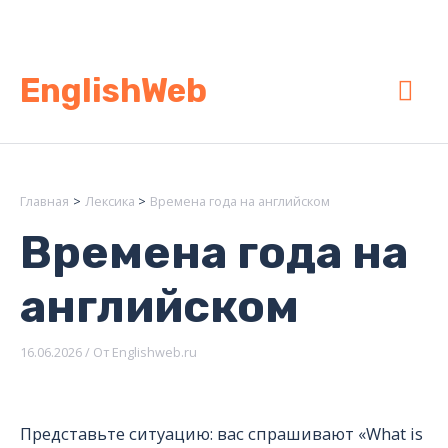
Перейти
к
содержимому
Гла
EnglishWeb
ме
Главная
Лексика
Времена года на английском
Времена года на
английском
16.06.2026
/ От
Englishweb.ru
Представьте ситуацию: вас спрашивают «What is