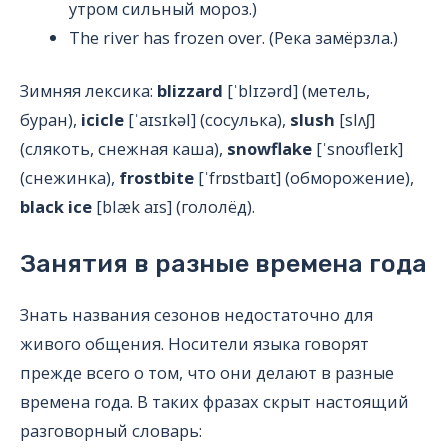
утром сильный мороз.)
The river has frozen over. (Река замёрзла.)
Зимняя лексика:
blizzard
[ˈblɪzərd] (метель,
буран),
icicle
[ˈaɪsɪkəl] (сосулька),
slush
[slʌʃ]
(слякоть, снежная каша),
snowflake
[ˈsnoʊfleɪk]
(снежинка),
frostbite
[ˈfrɒstbaɪt] (обморожение),
black ice
[blæk aɪs] (гололёд).
Занятия в разные времена года
Знать названия сезонов недостаточно для
живого общения. Носители языка говорят
прежде всего о том, что они делают в разные
времена года. В таких фразах скрыт настоящий
разговорный словарь: