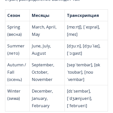
Сезон
Месяцы
Транскрипция
Spring
March, April,
[mɑːrtʃ], [ˈeɪprəl],
(весна)
May
[meɪ]
Summer
June, July,
[dʒuːn], [dʒuˈlaɪ],
(лето)
August
[ˈɔːɡəst]
Autumn /
September,
[sepˈtembər], [ɒk
Fall
October,
ˈtoʊbər], [noʊ
(осень)
November
ˈvembər]
Winter
December,
[dɪˈsembər],
(зима)
January,
[ˈdʒænjueri],
February
[ˈfebrueri]