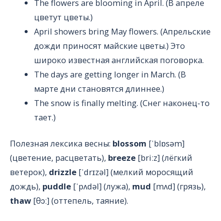
The flowers are blooming in April. (В апреле
цветут цветы.)
April showers bring May flowers. (Апрельские
дожди приносят майские цветы.) Это
широко известная английская поговорка.
The days are getting longer in March. (В
марте дни становятся длиннее.)
The snow is finally melting. (Снег наконец-то
тает.)
Полезная лексика весны:
blossom
[ˈblɒsəm]
(цветение, расцветать),
breeze
[briːz] (лёгкий
ветерок),
drizzle
[ˈdrɪzəl] (мелкий моросящий
дождь),
puddle
[ˈpʌdəl] (лужа),
mud
[mʌd] (грязь),
thaw
[θɔː] (оттепель, таяние).