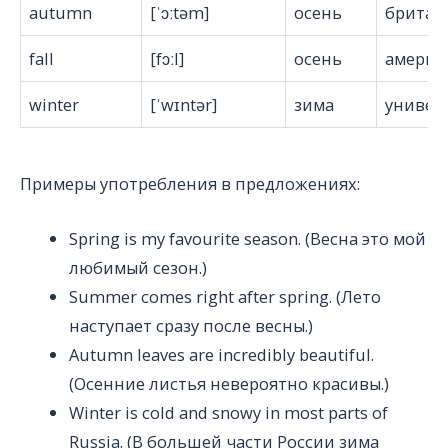
autumn
[ˈɔːtəm]
осень
британ
fall
[fɔːl]
осень
америк
winter
[ˈwɪntər]
зима
универ
Примеры употребления в предложениях:
Spring is my favourite season. (Весна это мой
любимый сезон.)
Summer comes right after spring. (Лето
наступает сразу после весны.)
Autumn leaves are incredibly beautiful.
(Осенние листья невероятно красивы.)
Winter is cold and snowy in most parts of
Russia. (В большей части России зима