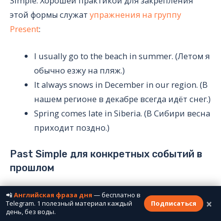
Simple. Хорошей практикой для закрепления
этой формы служат
упражнения на группу
Present
:
I usually go to the beach in summer. (Летом я
обычно езжу на пляж.)
It always snows in December in our region. (В
нашем регионе в декабре всегда идёт снег.)
Spring comes late in Siberia. (В Сибири весна
приходит поздно.)
Past Simple для конкретных событий в
прошлом
Когда речь идёт о конкретном прошлом
📲
Английская фраза дня
— бесплатно в
×
Telegram. 1 полезный материал каждый
Подписаться
событии, которое уже завершилось,
день, без воды.
используется Past Simple. Освежить навык