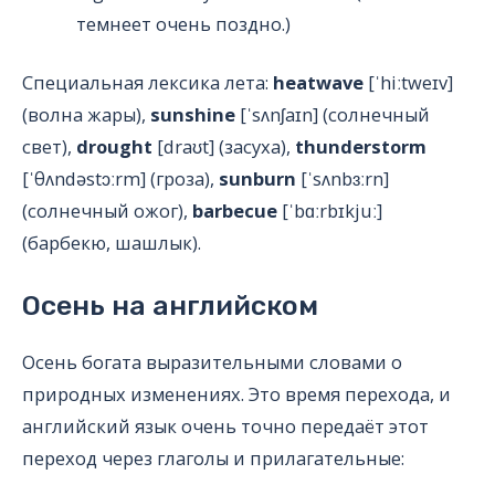
темнеет очень поздно.)
Специальная лексика лета:
heatwave
[ˈhiːtweɪv]
(волна жары),
sunshine
[ˈsʌnʃaɪn] (солнечный
свет),
drought
[draʊt] (засуха),
thunderstorm
[ˈθʌndəstɔːrm] (гроза),
sunburn
[ˈsʌnbɜːrn]
(солнечный ожог),
barbecue
[ˈbɑːrbɪkjuː]
(барбекю, шашлык).
Осень на английском
Осень богата выразительными словами о
природных изменениях. Это время перехода, и
английский язык очень точно передаёт этот
переход через глаголы и прилагательные: