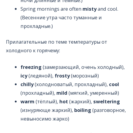
ночи длинные и тёмные.)
Spring mornings are often
misty
and cool.
(Весенние утра часто туманные и
прохладные.)
Прилагательные по теме температуры от
холодного к горячему:
freezing
(замерзающий, очень холодный),
icy
(ледяной),
frosty
(морозный)
chilly
(холодноватый, прохладный),
cool
(прохладный),
mild
(мягкий, умеренный)
warm
(тёплый),
hot
(жаркий),
sweltering
(изнуряюще жаркий),
boiling
(разговорное,
невыносимо жарко)