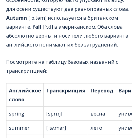
для осени существуют два равноправных слова.
Autumn
[ˈɔːtəm] используется в британском
варианте,
fall
[fɔːl] в американском. Оба слова
абсолютно верны, и носители любого варианта
английского понимают их без затруднений.
Посмотрите на таблицу базовых названий с
транскрипцией:
Английское
Транскрипция
Перевод
Вариан
слово
spring
[sprɪŋ]
весна
универ
summer
[ˈsʌmər]
лето
универ