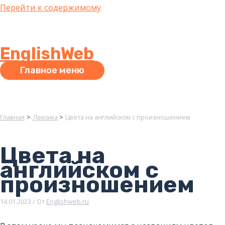
Перейти к содержимому
EnglishWeb
Главное меню
Главная
Лексика
Цвета на английском с произношением
Цвета на
английском с
произношением
14.01.2023
/ От
Englishweb.ru