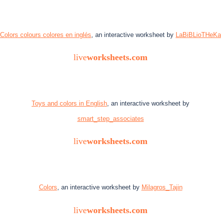
Colors colours colores en inglés
, an interactive worksheet by
LaBiBLioTHeKa
live
worksheets.com
Toys and colors in English
, an interactive worksheet by
smart_step_associates
live
worksheets.com
Colors
, an interactive worksheet by
Milagros_Tajin
live
worksheets.com