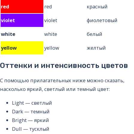
red
red
красный
violet
violet
фиолетовый
white
white
белый
yellow
yellow
желтый
Оттенки и интенсивность цветов
С помощью прилагательных ниже можно сказать,
насколько яркий, светлый или темный цвет:
Light
— светлый
Dark
— темный
Bright
— яркий
Dull
— тусклый