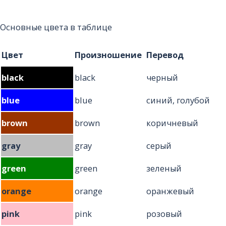
Основные цвета в таблице
Цвет
Произношение
Перевод
black
black
черный
blue
blue
синий, голубой
brown
brown
коричневый
gray
gray
серый
green
green
зеленый
orange
orange
оранжевый
pink
pink
розовый