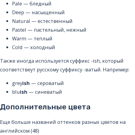
Pale
— бледный
Deep
— насыщенный
Natural
— естественный
Pastel
— пастельный, нежный
Warm
— теплый
Cold
— холодный
Также иногда используется суффикс -ish, который
соответствеут русскому суффиксу -ватый. Например:
grey
ish
— сероватый
blu
ish
— синеватый
Дополнительные цвета
Еще больше названий оттенков разных цветов на
английском (48)