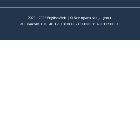
2020 - 2026
EnglishWeb
| © Все права защищены.
ИП Волкова Т.М. ИНН 291601039021 ЕГРИП 313290132300016