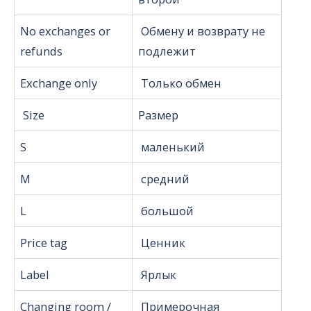
No exchanges or
Обмену и возврату не
refunds
подлежит
Exchange only
Только обмен
Size
Размер
S
маленький
M
средний
L
большой
Price tag
Ценник
Label
Ярлык
Сhanging room /
Примерочная