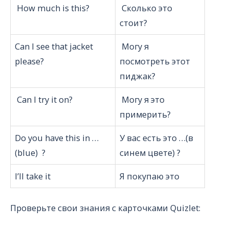
How much is this?
Сколько это
стоит?
Can I see that jacket
Могу я
please?
посмотреть этот
пиджак?
Can I try it on?
Могу я это
примерить?
Do you have this in …
У вас есть это …(в
(blue) ?
синем цвете) ?
I’ll take it
Я покупаю это
Проверьте свои знания с карточками Quizlet: