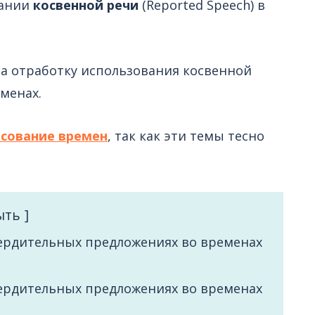
вании
косвенной речи
(Reported Speech) в
на отработку использования косвенной
менах.
асование времен
, так как эти темы тесно
ыть
вердительных предложениях во временах
вердительных предложениях во временах