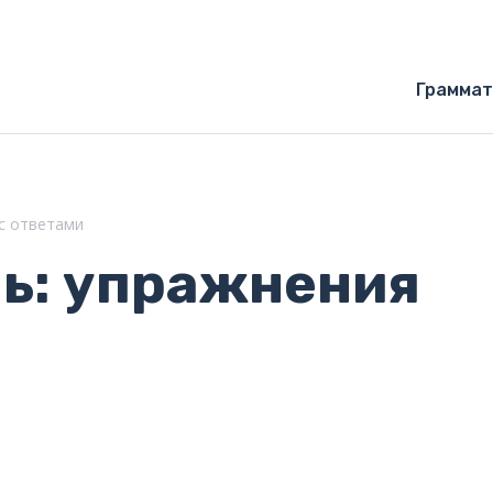
Граммат
 с ответами
чь: упражнения