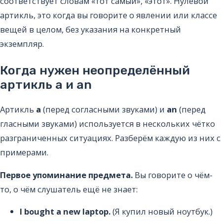
соответствует словам «тот самый», «этот». Нулевой
артикль, это когда вы говорите о явлении или классе
вещей в целом, без указания на конкретный
экземпляр.
Когда нужен неопределённый
артикль a и an
Артикль
a
(перед согласными звуками) и
an
(перед
гласными звуками) используется в нескольких чётко
разграниченных ситуациях. Разберём каждую из них с
примерами.
Первое упоминание предмета.
Вы говорите о чём-
то, о чём слушатель ещё не знает:
I bought a new laptop.
(Я купил новый ноутбук.)