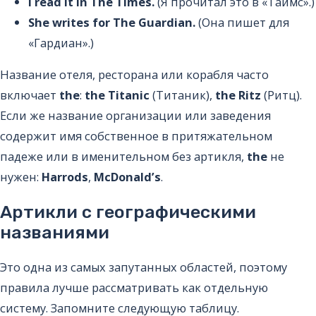
I read it in The Times.
(Я прочитал это в «Таймс».)
She writes for The Guardian.
(Она пишет для
«Гардиан».)
Название отеля, ресторана или корабля часто
включает
the
:
the Titanic
(Титаник),
the Ritz
(Ритц).
Если же название организации или заведения
содержит имя собственное в притяжательном
падеже или в именительном без артикля,
the
не
нужен:
Harrods
,
McDonald’s
.
Артикли с географическими
названиями
Это одна из самых запутанных областей, поэтому
правила лучше рассматривать как отдельную
систему. Запомните следующую таблицу.