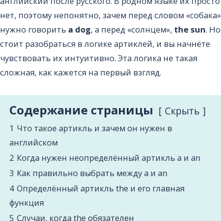
английский после русского. В родном языке их просто
нет, поэтому непонятно, зачем перед словом «собака»
нужно говорить
a dog
, а перед «солнцем»,
the sun
. Но
стоит разобраться в логике артиклей, и вы начнёте
чувствовать их интуитивно. Эта логика не такая
сложная, как кажется на первый взгляд.
Содержание страницы
Cкрыть
1
Что такое артикль и зачем он нужен в
английском
2
Когда нужен неопределённый артикль a и an
3
Как правильно выбрать между a и an
4
Определённый артикль the и его главная
функция
5
Случаи, когда the обязателен