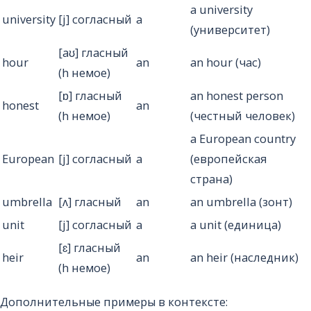
a university
university
[j] согласный
a
(университет)
[aʊ] гласный
hour
an
an hour (час)
(h немое)
[ɒ] гласный
an honest person
honest
an
(h немое)
(честный человек)
a European country
European
[j] согласный
a
(европейская
страна)
umbrella
[ʌ] гласный
an
an umbrella (зонт)
unit
[j] согласный
a
a unit (единица)
[ɛ] гласный
heir
an
an heir (наследник)
(h немое)
Дополнительные примеры в контексте: