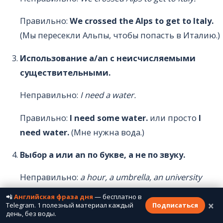
Правильно:
We crossed the Alps to get to Italy.
(Мы пересекли Альпы, чтобы попасть в Италию.)
Использование a/an с неисчисляемыми
существительными.
Неправильно:
I need a water.
Правильно:
I need some water.
или просто
I
need water.
(Мне нужна вода.)
Выбор a или an по букве, а не по звуку.
Неправильно:
a hour, a umbrella, an university
📲
Английская фраза дня
— бесплатно в
Правильно:
an hour
(h немое),
an umbrella
×
Telegram. 1 полезный материал каждый
Подписаться
(гласный [ʌ]),
a university
(согласный [j])
день, без воды.