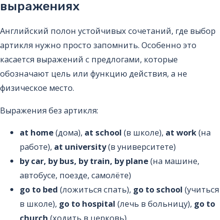
выражениях
Английский полон устойчивых сочетаний, где выбор
артикля нужно просто запомнить. Особенно это
касается выражений с предлогами, которые
обозначают цель или функцию действия, а не
физическое место.
Выражения без артикля:
at home
(дома),
at school
(в школе),
at work
(на
работе),
at university
(в университете)
by car, by bus, by train, by plane
(на машине,
автобусе, поезде, самолёте)
go to bed
(ложиться спать),
go to school
(учиться
в школе),
go to hospital
(лечь в больницу),
go to
church
(ходить в церковь)