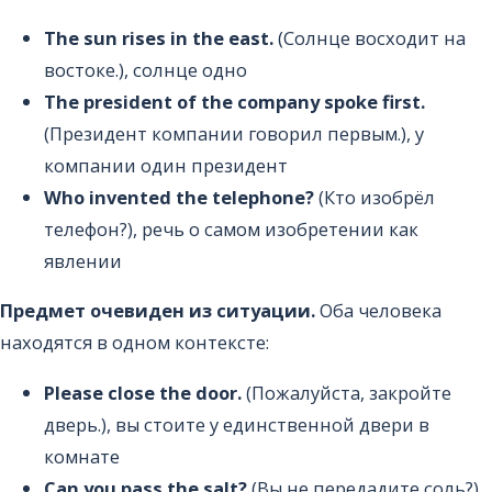
The sun rises in the east.
(Солнце восходит на
востоке.), солнце одно
The president of the company spoke first.
(Президент компании говорил первым.), у
компании один президент
Who invented the telephone?
(Кто изобрёл
телефон?), речь о самом изобретении как
явлении
Предмет очевиден из ситуации.
Оба человека
находятся в одном контексте:
Please close the door.
(Пожалуйста, закройте
дверь.), вы стоите у единственной двери в
комнате
Can you pass the salt?
(Вы не передадите соль?),