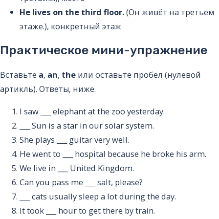
He lives on the third floor.
(Он живёт на третьем
этаже.), конкретный этаж
Практическое мини-упражнение
Вставьте
a
,
an
,
the
или оставьте пробел (нулевой
артикль). Ответы, ниже.
I saw ___ elephant at the zoo yesterday.
___ Sun is a star in our solar system.
She plays ___ guitar very well.
He went to ___ hospital because he broke his arm.
We live in ___ United Kingdom.
Can you pass me ___ salt, please?
___ cats usually sleep a lot during the day.
It took ___ hour to get there by train.