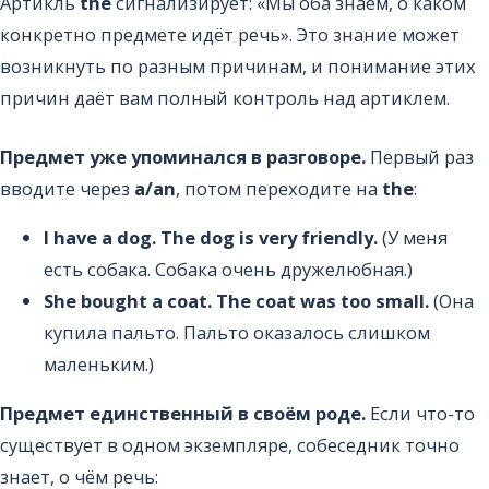
Артикль
the
сигнализирует: «Мы оба знаем, о каком
конкретно предмете идёт речь». Это знание может
возникнуть по разным причинам, и понимание этих
причин даёт вам полный контроль над артиклем.
Предмет уже упоминался в разговоре.
Первый раз
вводите через
a/an
, потом переходите на
the
:
I have a dog. The dog is very friendly.
(У меня
есть собака. Собака очень дружелюбная.)
She bought a coat. The coat was too small.
(Она
купила пальто. Пальто оказалось слишком
маленьким.)
Предмет единственный в своём роде.
Если что-то
существует в одном экземпляре, собеседник точно
знает, о чём речь: