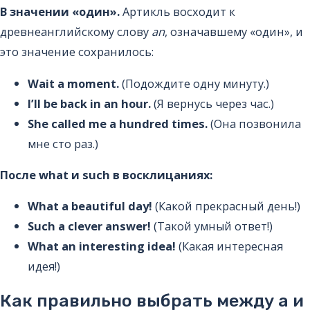
В значении «один».
Артикль восходит к
древнеанглийскому слову
an
, означавшему «один», и
это значение сохранилось:
Wait a moment.
(Подождите одну минуту.)
I’ll be back in an hour.
(Я вернусь через час.)
She called me a hundred times.
(Она позвонила
мне сто раз.)
После what и such в восклицаниях:
What a beautiful day!
(Какой прекрасный день!)
Such a clever answer!
(Такой умный ответ!)
What an interesting idea!
(Какая интересная
идея!)
Как правильно выбрать между a и