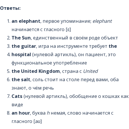
Ответы:
an elephant
, первое упоминание;
elephant
начинается с гласного [ɛ]
The Sun
, единственный в своём роде объект
the guitar
, игра на инструменте требует
the
hospital
(нулевой артикль), он пациент, это
функциональное употребление
the United Kingdom
, страна с
United
the salt
, соль стоит на столе перед вами, оба
знают, о чём речь
Cats
(нулевой артикль), обобщение о кошках как
виде
an hour
, буква
h
немая, слово начинается с
гласного [aʊ]