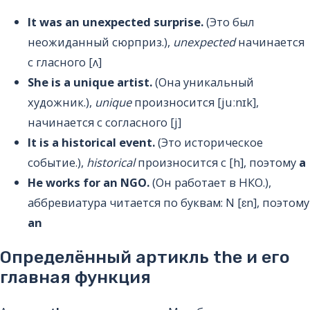
It was an unexpected surprise.
(Это был
неожиданный сюрприз.),
unexpected
начинается
с гласного [ʌ]
She is a unique artist.
(Она уникальный
художник.),
unique
произносится [juːnɪk],
начинается с согласного [j]
It is a historical event.
(Это историческое
событие.),
historical
произносится с [h], поэтому
a
He works for an NGO.
(Он работает в НКО.),
аббревиатура читается по буквам: N [ɛn], поэтому
an
Определённый артикль the и его
главная функция