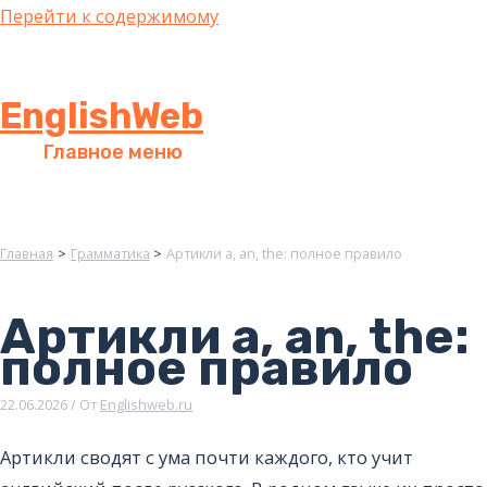
Перейти к содержимому
EnglishWeb
Главное меню
Главная
Грамматика
Артикли a, an, the: полное правило
Артикли a, an, the:
полное правило
22.06.2026
/ От
Englishweb.ru
Артикли сводят с ума почти каждого, кто учит