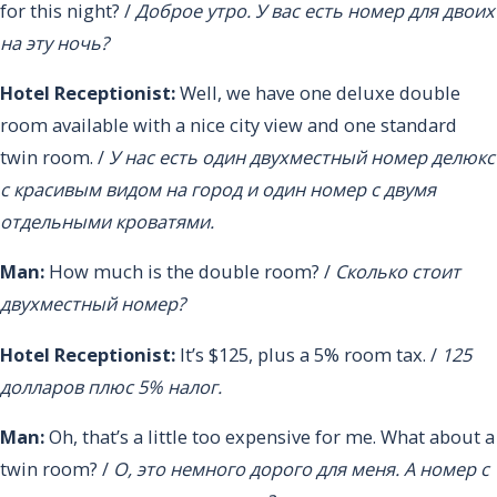
for this night? /
Доброе утро. У вас есть номер для двоих
на эту ночь?
Hotel Receptionist:
Well, we have one deluxe double
room available with a nice city view and one standard
twin room. /
У нас есть один двухместный номер делюкс
с красивым видом на город и один номер с двумя
отдельными кроватями.
Man:
How much is the double room? /
Сколько стоит
двухместный номер?
Hotel Receptionist:
It’s $125, plus a 5% room tax. /
125
долларов плюс 5% налог.
Man:
Oh, that’s a little too expensive for me. What about a
twin room? /
О, это немного дорого для меня. А номер с