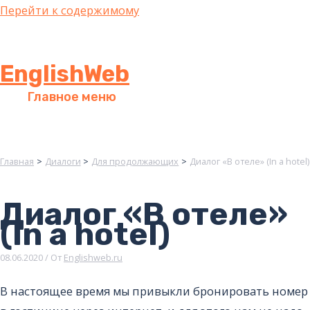
Перейти к содержимому
EnglishWeb
Главное меню
Главная
Диалоги
Для продолжающих
Диалог «В отеле» (In a hotel)
Диалог «В отеле»
(In a hotel)
08.06.2020
/ От
Englishweb.ru
В настоящее время мы привыкли бронировать номер