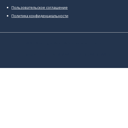
Пользовательское соглашение
Политика конфиденциальности
2020 - 2026
EnglishWeb
| © Все права защищены.
ИП Волкова Т.М. ИНН 291601039021 ЕГРИП 313290132300016