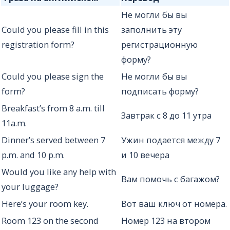
Не могли бы вы
Could you please fill in this
заполнить эту
registration form?
регистрационную
форму?
Could you please sign the
Не могли бы вы
form?
подписать форму?
Breakfast’s from 8 a.m. till
Завтрак с 8 до 11 утра
11a.m.
Dinner’s served between 7
Ужин подается между 7
p.m. and 10 p.m.
и 10 вечера
Would you like any help with
Вам помочь с багажом?
your luggage?
Here’s your room key.
Вот ваш ключ от номера.
Room 123 on the second
Номер 123 на втором