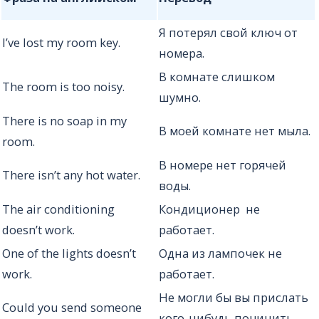
Я потерял свой ключ от
I’ve lost my room key.
номера.
В комнате слишком
The room is too noisy.
шумно.
There is no soap in my
В моей комнате нет мыла.
room.
В номере нет горячей
There isn’t any hot water.
воды.
The air conditioning
Кондиционер не
doesn’t work.
работает.
One of the lights doesn’t
Одна из лампочек не
work.
работает.
Не могли бы вы прислать
Could you send someone
кого-нибудь починить