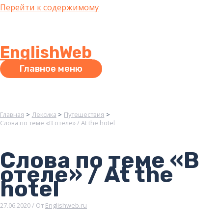
Перейти к содержимому
EnglishWeb
Главное меню
Главная
Лексика
Путешествия
Слова по теме «В отеле» / At the hotel
Слова по теме «В
отеле» / At the
hotel
27.06.2020
/ От
Englishweb.ru