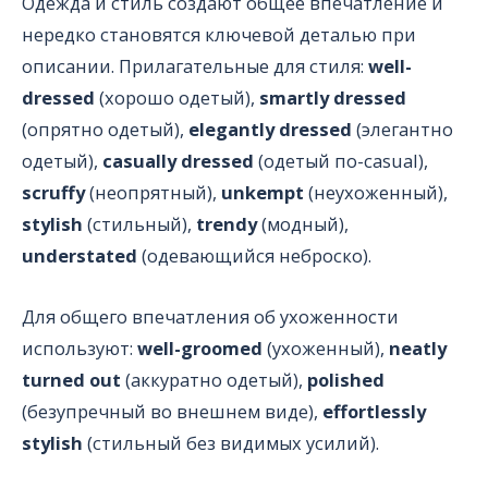
Одежда и стиль создают общее впечатление и
нередко становятся ключевой деталью при
описании. Прилагательные для стиля:
well-
dressed
(хорошо одетый),
smartly dressed
(опрятно одетый),
elegantly dressed
(элегантно
одетый),
casually dressed
(одетый по-casual),
scruffy
(неопрятный),
unkempt
(неухоженный),
stylish
(стильный),
trendy
(модный),
understated
(одевающийся неброско).
Для общего впечатления об ухоженности
используют:
well-groomed
(ухоженный),
neatly
turned out
(аккуратно одетый),
polished
(безупречный во внешнем виде),
effortlessly
stylish
(стильный без видимых усилий).