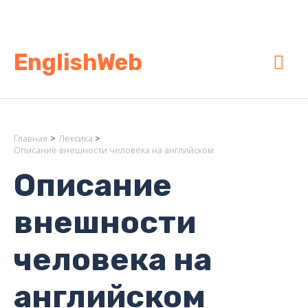
Перейти
к
содержимому
Гла
EnglishWeb
ме
Главная
Лексика
Описание внешности человека на английском
Описание
внешности
человека на
английском