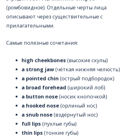
(ромбовидное). Отдельные черты лица
описывают через существительные с
прилагательными.
Самые полезные сочетания:
high cheekbones
(высокие скулы)
a strong jaw
(чёткая нижняя челюсть)
a pointed chin
(острый подбородок)
a broad forehead
(широкий лоб)
a button nose
(носик кнопочкой)
a hooked nose
(орлиный нос)
a snub nose
(вздёрнутый нос)
full lips
(пухлые губы)
thin lips
(тонкие губы)