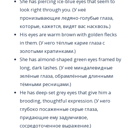
She has piercing ice-blue eyes that seem to
look right through you. (У неё
пронизывающие ледяно-голубые глаза,
которые, кажется, видят вас насквозь.)
His eyes are warm brown with golden flecks
in them. (У него тёплые карие глаза с
золотыми крапинками.)
She has almond-shaped green eyes framed by
long, dark lashes. (У неё миндалевидные
зелёные глаза, обрамлённые длинными
тёмными ресницами.)
He has deep-set grey eyes that give him a
brooding, thoughtful expression. (У него
глубоко посаженные серые глаза,
придающие ему задумчивое,
сосредоточенное выражение.)