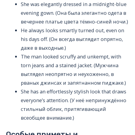
She was elegantly dressed in a midnight-blue
evening gown. (Она была элегантно одета в
вечернее платье цвета тёмно-синей ночи.)
He always looks smartly turned out, even on
his days off. (Он всегда выглядит опрятно,
даже в выходные.)
The man looked scruffy and unkempt, with
torn jeans and a stained jacket. (Мужчина
выглядел неопрятно и неухоженно, в
рваных джинсах и запятнанном пиджаке.)
She has an effortlessly stylish look that draws
everyone’s attention. (У неё непринуждённо
стильный облик, притягивающий
всеобщее внимание.)
Особые приметы и