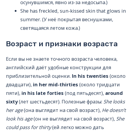
осунувшимся, явно из-за недосыпа.)
She has freckled, sun-kissed skin that glows in
summer. (У неё покрытая веснушками,
светящаяся летом кожа.)
Возраст и признаки возраста
Если вы не знаете точного возраста человека,
английский даёт удобные конструкции для
приблизительной оценки.
In his twenties
(около
двадцати),
in her mid-thirties
(около тридцати
пяти),
in his late forties
(под пятьдесят),
around
sixty
(лет шестьдесят). Полезные фразы:
She looks
her age
(она выглядит на свой возраст),
He doesn’t
look his age
(он не выглядит на свой возраст),
She
could pass for thirty
(ей легко можно дать