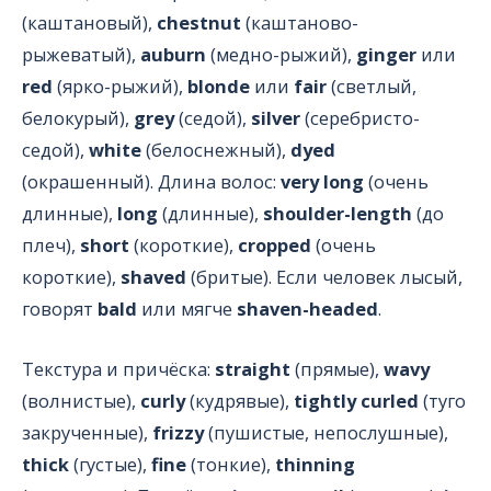
(каштановый),
chestnut
(каштаново-
рыжеватый),
auburn
(медно-рыжий),
ginger
или
red
(ярко-рыжий),
blonde
или
fair
(светлый,
белокурый),
grey
(седой),
silver
(серебристо-
седой),
white
(белоснежный),
dyed
(окрашенный). Длина волос:
very long
(очень
длинные),
long
(длинные),
shoulder-length
(до
плеч),
short
(короткие),
cropped
(очень
короткие),
shaved
(бритые). Если человек лысый,
говорят
bald
или мягче
shaven-headed
.
Текстура и причёска:
straight
(прямые),
wavy
(волнистые),
curly
(кудрявые),
tightly curled
(туго
закрученные),
frizzy
(пушистые, непослушные),
thick
(густые),
fine
(тонкие),
thinning