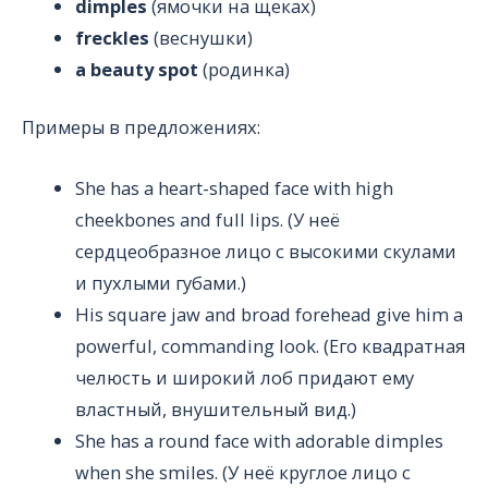
dimples
(ямочки на щеках)
freckles
(веснушки)
a beauty spot
(родинка)
Примеры в предложениях:
She has a heart-shaped face with high
cheekbones and full lips. (У неё
сердцеобразное лицо с высокими скулами
и пухлыми губами.)
His square jaw and broad forehead give him a
powerful, commanding look. (Его квадратная
челюсть и широкий лоб придают ему
властный, внушительный вид.)
She has a round face with adorable dimples
when she smiles. (У неё круглое лицо с