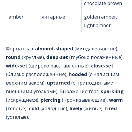
chocolate brown
amber
янтарные
golden amber,
light amber
Форма глаз:
almond-shaped
(миндалевидные),
round
(круглые),
deep-set
(глубоко посаженные),
wide-set
(широко расставленные),
close-set
(близко расположенные),
hooded
(с нависшим
верхним веком),
upturned
(с приподнятыми
внешними уголками). Выражение глаз:
sparkling
(искрящиеся),
piercing
(пронизывающие),
warm
(тёплые),
cold
(холодные),
lively
(живые),
tired
(усталые).