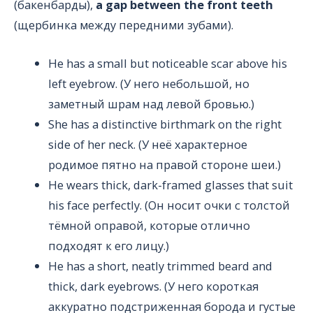
(бакенбарды),
a gap between the front teeth
(щербинка между передними зубами).
He has a small but noticeable scar above his
left eyebrow. (У него небольшой, но
заметный шрам над левой бровью.)
She has a distinctive birthmark on the right
side of her neck. (У неё характерное
родимое пятно на правой стороне шеи.)
He wears thick, dark-framed glasses that suit
his face perfectly. (Он носит очки с толстой
тёмной оправой, которые отлично
подходят к его лицу.)
He has a short, neatly trimmed beard and
thick, dark eyebrows. (У него короткая
аккуратно подстриженная борода и густые