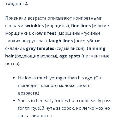
тридцать).
Признаки возраста описывают конкретными
словами:
wrinkles
(морщины),
fine lines
(мелкие
морщинки),
crow’s feet
(морщины «гусиные
лапки» вокруг глаз),
laugh lines
(носогубные
складки),
grey temples
(седые виски),
thinning
hair
(редеющие волосы),
age spots
(пигментные
пятна).
He looks much younger than his age. (Он
выглядит намного моложе своего
возраста.)
She is in her early forties but could easily pass
for thirty. (Ей чуть за сорок, но легко можно
дать тридцать.)