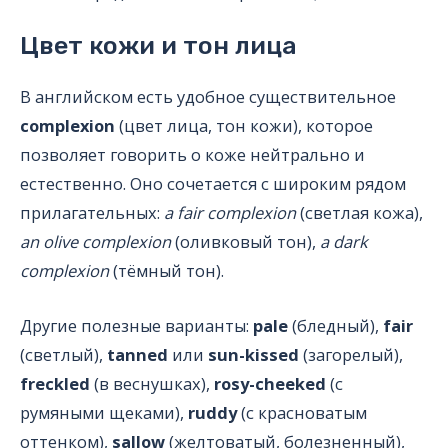
Цвет кожи и тон лица
В английском есть удобное существительное
complexion
(цвет лица, тон кожи), которое
позволяет говорить о коже нейтрально и
естественно. Оно сочетается с широким рядом
прилагательных:
a fair complexion
(светлая кожа),
an olive complexion
(оливковый тон),
a dark
complexion
(тёмный тон).
Другие полезные варианты:
pale
(бледный),
fair
(светлый),
tanned
или
sun-kissed
(загорелый),
freckled
(в веснушках),
rosy-cheeked
(с
румяными щеками),
ruddy
(с красноватым
оттенком),
sallow
(желтоватый, болезненный),