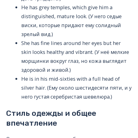
He has grey temples, which give him a
distinguished, mature look. (У него седые
виски, которые придают ему солидный
зрелый вид.)
She has fine lines around her eyes but her
skin looks healthy and vibrant. (У неё мелкие
морщинки вокруг глаз, но кожа выглядит
здоровой и живой.)
He is in his mid-sixties with a full head of
silver hair. (Ему около шестидесяти пяти, и у
него густая серебристая шевелюра.)
Стиль одежды и общее
впечатление