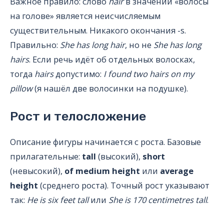
Важное правило: слово
hair
в значении «волосы
на голове» является неисчисляемым
существительным. Никакого окончания -s.
Правильно:
She has long hair
, но не
She has long
hairs
. Если речь идёт об отдельных волосках,
тогда
hairs
допустимо:
I found two hairs on my
pillow
(я нашёл две волосинки на подушке).
Рост и телосложение
Описание фигуры начинается с роста. Базовые
прилагательные:
tall
(высокий),
short
(невысокий),
of medium height
или
average
height
(среднего роста). Точный рост указывают
так:
He is six feet tall
или
She is 170 centimetres tall
.