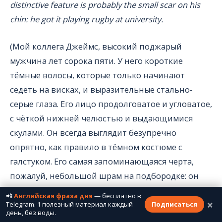
distinctive feature is probably the small scar on his
chin: he got it playing rugby at university.
(Мой коллега Джеймс, высокий поджарый
мужчина лет сорока пяти. У него короткие
тёмные волосы, которые только начинают
седеть на висках, и выразительные стально-
серые глаза. Его лицо продолговатое и угловатое,
с чёткой нижней челюстью и выдающимися
скулами. Он всегда выглядит безупречно
опрятно, как правило в тёмном костюме с
галстуком. Его самая запоминающаяся черта,
пожалуй, небольшой шрам на подбородке: он
получил его, играя в регби в университете.)
📲
Английская фраза дня
— бесплатно в
×
Telegram. 1 полезный материал каждый
Подписаться
день, без воды.
Более разговорный вариант: