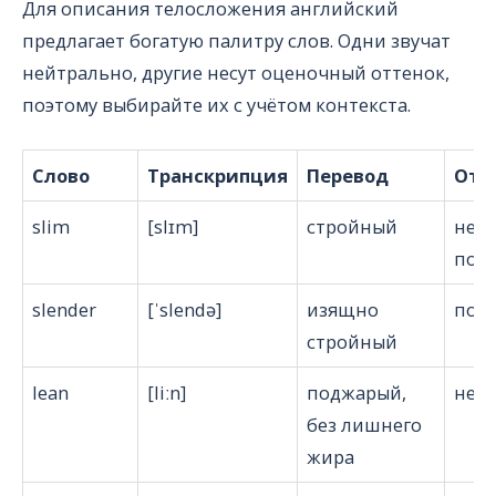
Для описания телосложения английский
предлагает богатую палитру слов. Одни звучат
нейтрально, другие несут оценочный оттенок,
поэтому выбирайте их с учётом контекста.
Слово
Транскрипция
Перевод
Отт
slim
[slɪm]
стройный
ней
поз
slender
[ˈslendə]
изящно
поз
стройный
lean
[liːn]
поджарый,
ней
без лишнего
жира