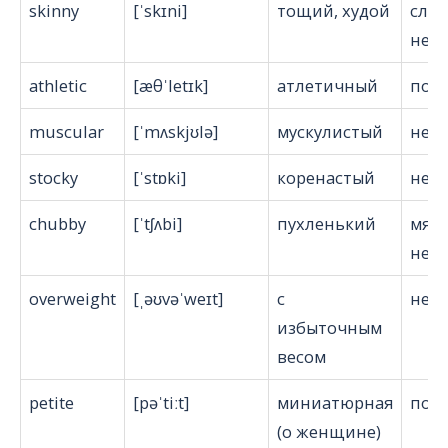
skinny
[ˈskɪni]
тощий, худой
слег
нег
athletic
[æθˈletɪk]
атлетичный
поз
muscular
[ˈmʌskjʊlə]
мускулистый
ней
stocky
[ˈstɒki]
коренастый
ней
chubby
[ˈtʃʌbi]
пухленький
мягк
ней
overweight
[ˌəʊvəˈweɪt]
с
ней
избыточным
весом
petite
[pəˈtiːt]
миниатюрная
поз
(о женщине)