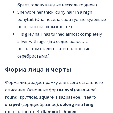
бреет голову каждые несколько дней.)
She wore her thick, curly hair in a high
ponytail. (Она носила свои густые кудрявые
волосы в высоком хвосте.)
His grey hair has turned almost completely
silver with age. (Его седые волосы с
возрастом стали почти полностью
серебристыми.)
Форма лица и черты
Форма лица задаёт рамку для всего остального
описания. Основные формы:
oval
(овальное),
round
(круглое),
square
(квадратное),
heart-
shaped
(сердцеобразное),
oblong
или
long
(продолговатое),
diamond-shaped