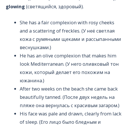
glowing
(светящийся, здоровый).
She has a fair complexion with rosy cheeks
and a scattering of freckles. (У неё светлая
кожа с румяными щеками и рассыпанными
веснушками.)
He has an olive complexion that makes him
look Mediterranean. (У него оливковый тон
кожи, который делает его похожим на
южанина.)
After two weeks on the beach she came back
beautifully tanned. (После двух недель на
пляже она вернулась с красивым загаром.)
His face was pale and drawn, clearly from lack
of sleep. (Его лицо было бледным и