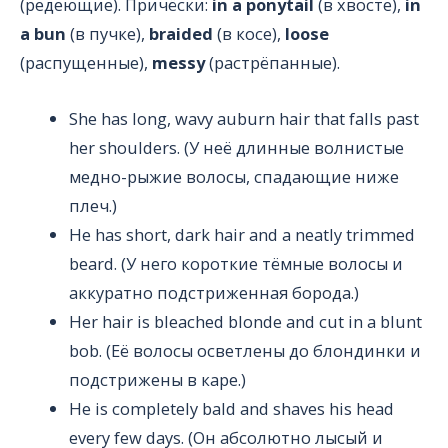
(редеющие). Причёски:
in a ponytail
(в хвосте),
in
a bun
(в пучке),
braided
(в косе),
loose
(распущенные),
messy
(растрёпанные).
She has long, wavy auburn hair that falls past
her shoulders. (У неё длинные волнистые
медно-рыжие волосы, спадающие ниже
плеч.)
He has short, dark hair and a neatly trimmed
beard. (У него короткие тёмные волосы и
аккуратно подстриженная борода.)
Her hair is bleached blonde and cut in a blunt
bob. (Её волосы осветлены до блондинки и
подстрижены в каре.)
He is completely bald and shaves his head
every few days. (Он абсолютно лысый и