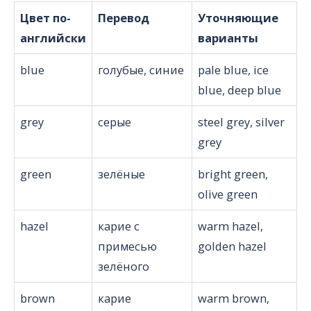
Цвет по-
Перевод
Уточняющие
английски
варианты
blue
голубые, синие
pale blue, ice
blue, deep blue
grey
серые
steel grey, silver
grey
green
зелёные
bright green,
olive green
hazel
карие с
warm hazel,
примесью
golden hazel
зелёного
brown
карие
warm brown,