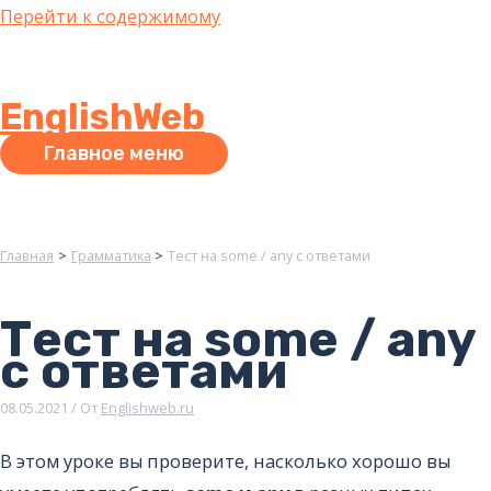
Перейти к содержимому
EnglishWeb
Главное меню
Главная
Грамматика
Тест на some / any с ответами
Тест на some / any
с ответами
08.05.2021
/ От
Englishweb.ru
В этом уроке вы проверите, насколько хорошо вы