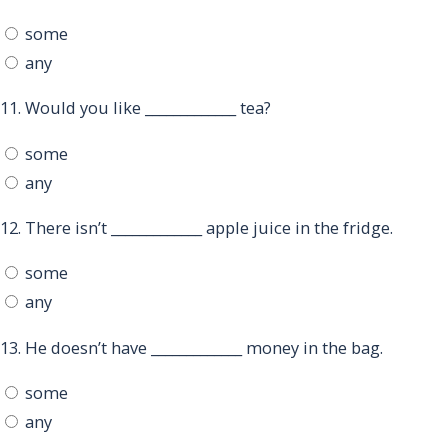
some
any
11.
Would you like _____________ tea?
some
any
12.
There isn’t _____________ apple juice in the fridge.
some
any
13.
He doesn’t have _____________ money in the bag.
some
any