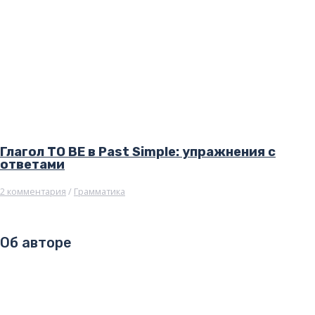
Глагол TO BE в Past Simple: упражнения с
ответами
2 комментария
/
Грамматика
Об авторе