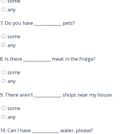
some
any
7.
Do you have _____________ pets?
some
any
8.
Is there _____________ meat in the fridge?
some
any
9.
There aren’t _____________ shops near my house.
some
any
10.
Can I have _____________ water, please?