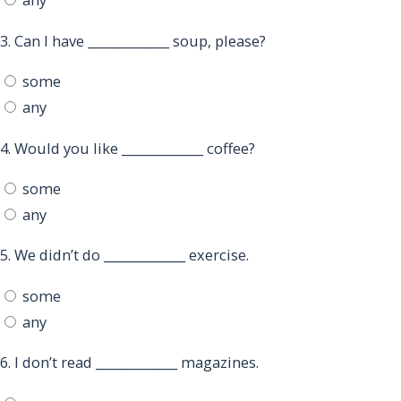
3.
Can I have _____________ soup, please?
some
any
4.
Would you like _____________ coffee?
some
any
5.
We didn’t do _____________ exercise.
some
any
6.
I don’t read _____________ magazines.