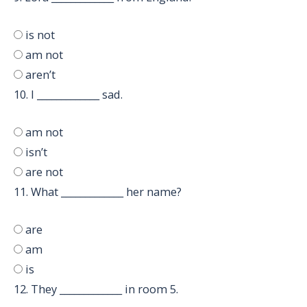
is not
am not
aren’t
10.
I _____________ sad.
am not
isn’t
are not
11.
What _____________ her name?
are
am
is
12.
They _____________ in room 5.