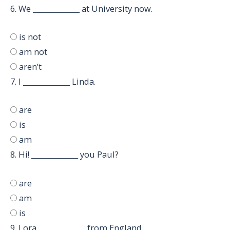
6.
We _____________ at University now.
is not
am not
aren’t
7.
I _____________ Linda.
are
is
am
8.
Hi! _____________ you Paul?
are
am
is
9.
Lora _____________ from England.