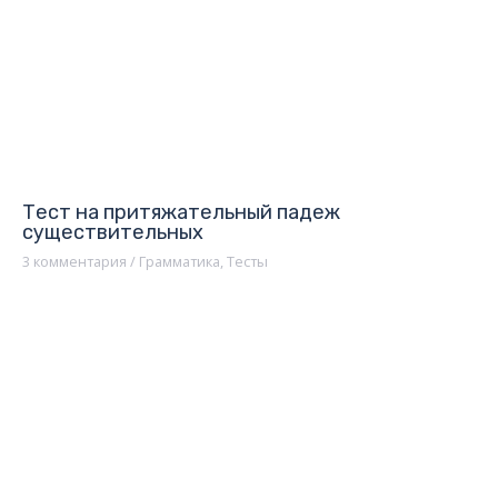
Тест на притяжательный падеж
существительных
3 комментария
/
Грамматика
,
Тесты