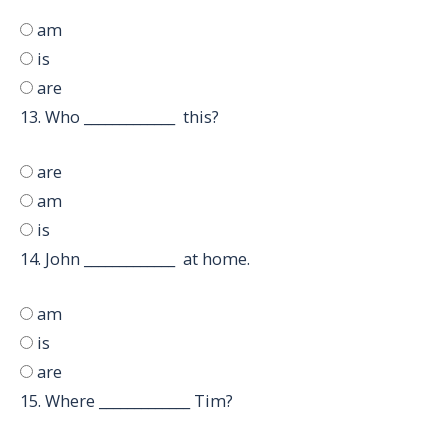
am
is
are
13.
Who _____________ this?
are
am
is
14.
John _____________ at home.
am
is
are
15.
Where _____________ Tim?