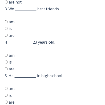
are not
3.
We _____________ best friends.
am
is
are
4.
I _____________ 23 years old.
am
is
are
5.
He _____________ in high school.
am
is
are