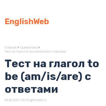
Перейти
к
содержимому
EnglishWeb
Главная
Грамматика
Тест на глагол to be (am/is/are) с ответами
Тест на глагол to
be (am/is/are) с
ответами
09.05.2021
/ От
Englishweb.ru