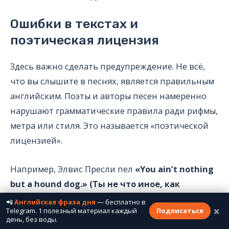
Ошибки в текстах и
поэтическая лицензия
Здесь важно сделать предупреждение. Не всё,
что вы слышите в песнях, является правильным
английским. Поэты и авторы песен намеренно
нарушают грамматические правила ради рифмы,
метра или стиля. Это называется «поэтической
лицензией».
Например, Элвис Пресли пел
«You ain’t nothing
but a hound dog.» (Ты не что иное, как
дворняжка.)
Здесь сразу два отступления от
📲
Английская фраза дня
— бесплатно в
×
Telegram. 1 полезный материал каждый
Подписаться
стандартной грамматики:
ain’t
вместо
are
и
день, без воды.
двойное отрицание
ain’t nothing
вместо
aren’t