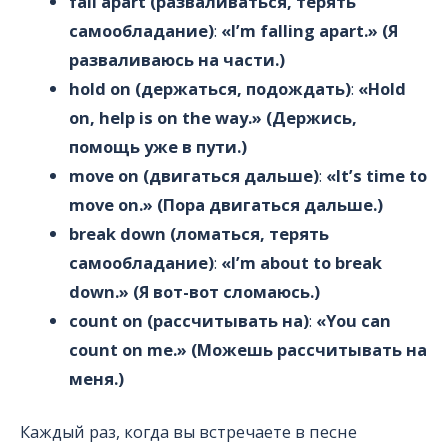
fall apart (разваливаться, терять
самообладание)
:
«I’m falling apart.» (Я
разваливаюсь на части.)
hold on (держаться, подождать)
:
«Hold
on, help is on the way.» (Держись,
помощь уже в пути.)
move on (двигаться дальше)
:
«It’s time to
move on.» (Пора двигаться дальше.)
break down (ломаться, терять
самообладание)
:
«I’m about to break
down.» (Я вот-вот сломаюсь.)
count on (рассчитывать на)
:
«You can
count on me.» (Можешь рассчитывать на
меня.)
Каждый раз, когда вы встречаете в песне