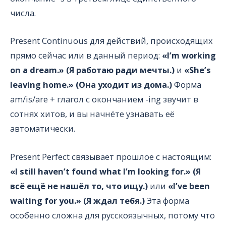
числа.
Present Continuous для действий, происходящих
прямо сейчас или в данный период:
«I’m working
on a dream.» (Я работаю ради мечты.)
и
«She’s
leaving home.» (Она уходит из дома.)
Форма
am/is/are + глагол с окончанием -ing звучит в
сотнях хитов, и вы начнёте узнавать её
автоматически.
Present Perfect связывает прошлое с настоящим:
«I still haven’t found what I’m looking for.» (Я
всё ещё не нашёл то, что ищу.)
или
«I’ve been
waiting for you.» (Я ждал тебя.)
Эта форма
особенно сложна для русскоязычных, потому что