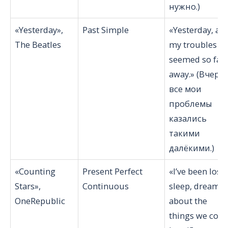
нужно.)
«Yesterday»,
Past Simple
«Yesterday, all
The Beatles
my troubles
seemed so far
away.» (Вчера
все мои
проблемы
казались
такими
далёкими.)
«Counting
Present Perfect
«I’ve been losi
Stars»,
Continuous
sleep, dreami
OneRepublic
about the
things we coul