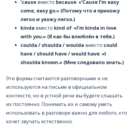
’cause
вместо
because
:
«‘Cause I’m easy
come, easy go.» (Потому что я прихожу
легко и ухожу легко.)
kinda
вместо
kind of
:
«I’m kinda in love
with you.» (Я как бы влюблён в тебя.)
coulda / shoulda / woulda
вместо
could
have / should have / would have
:
«I
shoulda known.» (Мне следовало знать.)
Эти формы считаются разговорными и не
используются на письме в официальном
контексте, но в устной речи вы будете слышать
их постоянно. Понимать их и самому уметь
использовать в разговоре важно для любого, кто
хочет звучать естественно.