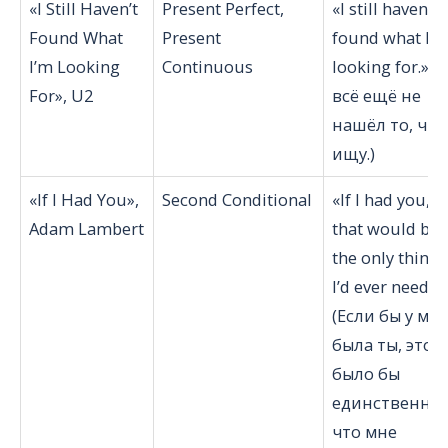
«I Still Haven’t
Present Perfect,
«I still haven’t
Found What
Present
found what I’
I’m Looking
Continuous
looking for.» (Я
For», U2
всё ещё не
нашёл то, что
ищу.)
«If I Had You»,
Second Conditional
«If I had you,
Adam Lambert
that would be
the only thing
I’d ever need.»
(Если бы у ме
была ты, это
было бы
единственны
что мне