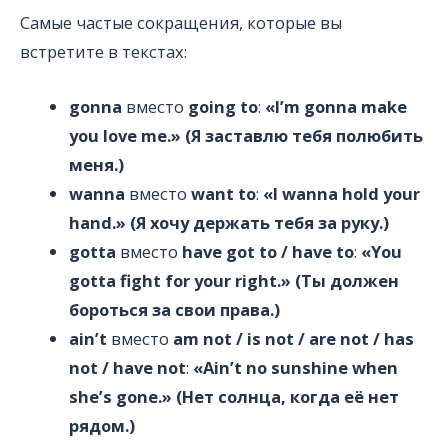
Самые частые сокращения, которые вы
встретите в текстах:
gonna
вместо
going to
:
«I’m gonna make
you love me.» (Я заставлю тебя полюбить
меня.)
wanna
вместо
want to
:
«I wanna hold your
hand.» (Я хочу держать тебя за руку.)
gotta
вместо
have got to / have to
:
«You
gotta fight for your right.» (Ты должен
бороться за свои права.)
ain’t
вместо
am not / is not / are not / has
not / have not
:
«Ain’t no sunshine when
she’s gone.» (Нет солнца, когда её нет
рядом.)