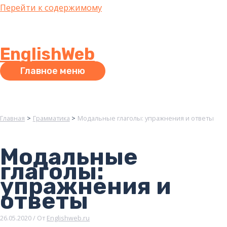
Перейти к содержимому
EnglishWeb
Главное меню
Главная
Грамматика
Модальные глаголы: упражнения и ответы
Модальные
глаголы:
упражнения и
ответы
26.05.2020
/ От
Englishweb.ru