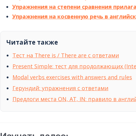
Упражнения на степени сравнения прилаг
Упражнения на косвенную речь в английс
Читайте также
Тест на There is / There are с ответами
Present Simple: тест для продолжающих (Int
Modal verbs exercises with answers and rules
Герундий: упражнения с ответами
Предлоги места ON, AT, IN: правило в англ