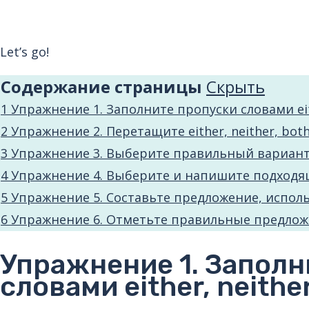
Let’s go!
Содержание страницы
Cкрыть
1
Упражнение 1. Заполните пропуски словами eith
2
Упражнение 2. Перетащите either, neither, bo
3
Упражнение 3. Выберите правильный вариан
4
Упражнение 4. Выберите и напишите подходя
5
Упражнение 5. Составьте предложение, исполь
6
Упражнение 6. Отметьте правильные предло
Упражнение 1. Заполн
словами either, neither