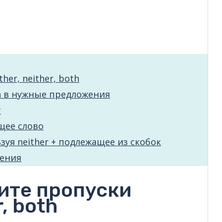
er, neither, both
th в нужные предложения
т
щее слово
зуя neither + подлежащее из скобок
жения
ите пропуски
, both