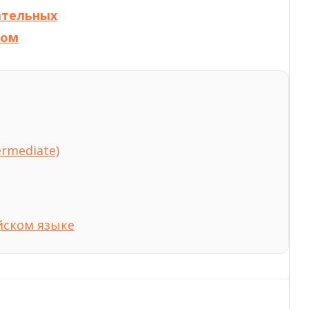
ательных
ком
ermediate)
ийском языке