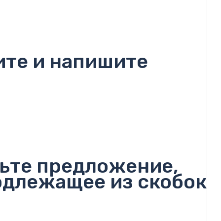
ите и напишите
вьте предложение,
подлежащее из скобок