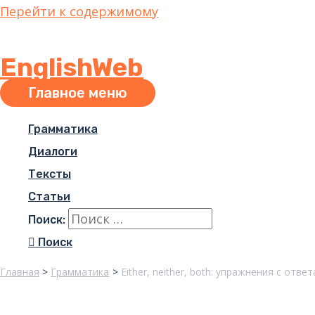
Перейти к содержимому
EnglishWeb
Главное меню
Грамматика
Диалоги
Тексты
Статьи
Поиск:
Поиск
Главная
Грамматика
Either, neither, both: упражнения с отве