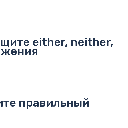
ите either, neither,
ожения
ите правильный