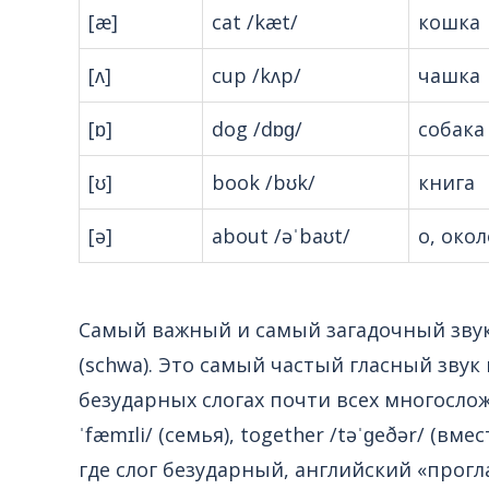
[æ]
cat /kæt/
кошка
[ʌ]
cup /kʌp/
чашка
[ɒ]
dog /dɒɡ/
собака
[ʊ]
book /bʊk/
книга
[ə]
about /əˈbaʊt/
о, окол
Самый важный и самый загадочный звук в
(schwa). Это самый частый гласный звук
безударных слогах почти всех многосложны
ˈfæmɪli/ (семья), together /təˈɡeðər/ (вмест
где слог безударный, английский «прог