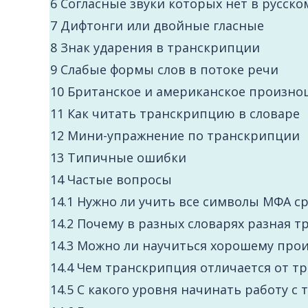
6
Согласные звуки которых нет в русско
7
Дифтонги или двойные гласные
8
Знак ударения в транскрипции
9
Слабые формы слов в потоке речи
10
Британское и американское произно
11
Как читать транскрипцию в словаре
12
Мини-упражнение по транскрипции
13
Типичные ошибки
14
Частые вопросы
14.1
Нужно ли учить все символы МФА ср
14.2
Почему в разных словарях разная т
14.3
Можно ли научиться хорошему про
14.4
Чем транскрипция отличается от т
14.5
С какого уровня начинать работу с