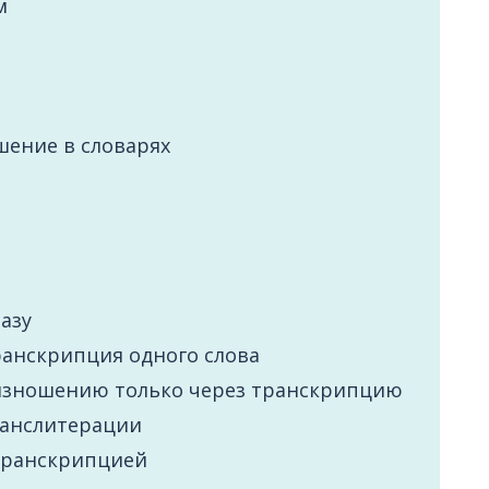
м
шение в словарях
азу
ранскрипция одного слова
изношению только через транскрипцию
ранслитерации
 транскрипцией