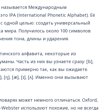
х, называется Международным
 IPA (International Phonetic Alphabet). Её
а с одной целью: создать универсальный
ка мира. Получилось около 100 символов
ения тона, длины и ударения.
тинского алфавита, некоторые из
аны. Часть из них вы узнаете сразу: [b],
], [z] читаются примерно так, как вы ожидаете.
ʒ], [ŋ], [æ], [ɪ], [ʌ]. Именно они вызывают
ловарях может немного отличаться. Oxford,
m-Webster используют похожие, но не всегда