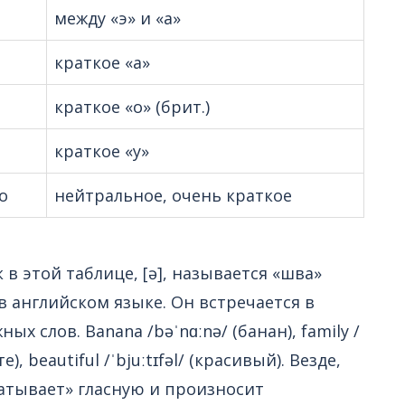
между «э» и «а»
краткое «а»
краткое «о» (брит.)
краткое «у»
о
нейтральное, очень краткое
 этой таблице, [ə], называется «шва»
 в английском языке. Он встречается в
х слов. Banana /bəˈnɑːnə/ (банан), family /
е), beautiful /ˈbjuːtɪfəl/ (красивый). Везде,
латывает» гласную и произносит