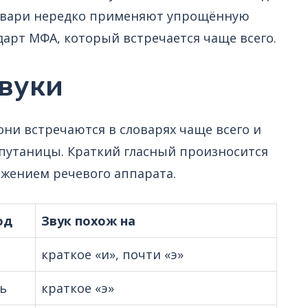
овари нередко применяют упрощённую
ндарт МФА, который встречается чаще всего.
звуки
они встречаются в словарях чаще всего и
 путаницы. Краткий гласный произносится
яжением речевого аппарата.
од
Звук похож на
краткое «и», почти «э»
ь
краткое «э»