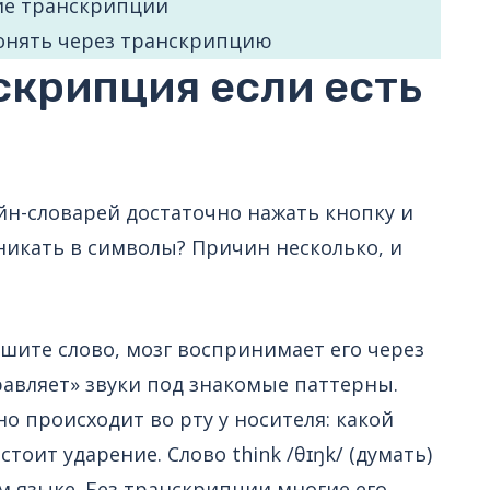
ние транскрипции
 понять через транскрипцию
скрипция если есть
айн-словарей достаточно нажать кнопку и
никать в символы? Причин несколько, и
ышите слово, мозг воспринимает его через
авляет» звуки под знакомые паттерны.
о происходит во рту у носителя: какой
 стоит ударение. Слово think /θɪŋk/ (думать)
ом языке. Без транскрипции многие его