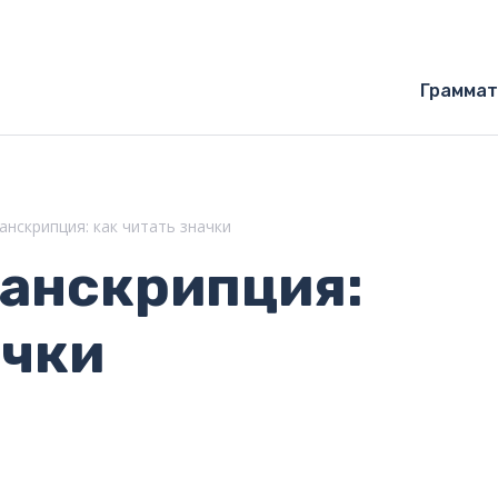
Граммат
анскрипция: как читать значки
ранскрипция:
ачки