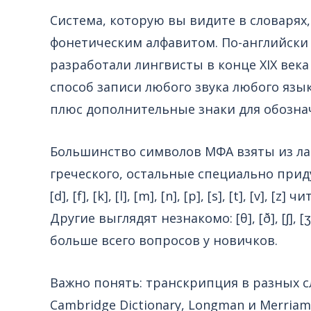
Система, которую вы видите в словаря
фонетическим алфавитом. По-английски это
разработали лингвисты в конце XIX век
способ записи любого звука любого язы
плюс дополнительные знаки для обознач
Большинство символов МФА взяты из ла
греческого, остальные специально придум
[d], [f], [k], [l], [m], [n], [p], [s], [t], [v
Другие выглядят незнакомо: [θ], [ð], [ʃ], [
больше всего вопросов у новичков.
Важно понять: транскрипция в разных с
Cambridge Dictionary, Longman и Merria