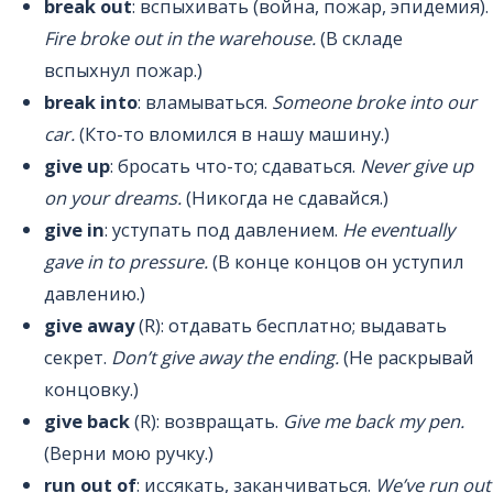
break out
: вспыхивать (война, пожар, эпидемия).
Fire broke out in the warehouse.
(В складе
вспыхнул пожар.)
break into
: вламываться.
Someone broke into our
car.
(Кто-то вломился в нашу машину.)
give up
: бросать что-то; сдаваться.
Never give up
on your dreams.
(Никогда не сдавайся.)
give in
: уступать под давлением.
He eventually
gave in to pressure.
(В конце концов он уступил
давлению.)
give away
(R): отдавать бесплатно; выдавать
секрет.
Don’t give away the ending.
(Не раскрывай
концовку.)
give back
(R): возвращать.
Give me back my pen.
(Верни мою ручку.)
run out of
: иссякать, заканчиваться.
We’ve run out