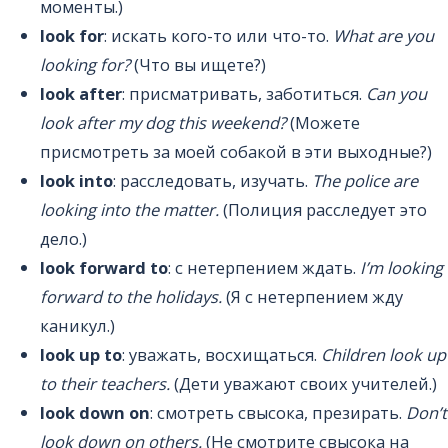
моменты.)
look for
: искать кого-то или что-то.
What are you
looking for?
(Что вы ищете?)
look after
: присматривать, заботиться.
Can you
look after my dog this weekend?
(Можете
присмотреть за моей собакой в эти выходные?)
look into
: расследовать, изучать.
The police are
looking into the matter.
(Полиция расследует это
дело.)
look forward to
: с нетерпением ждать.
I’m looking
forward to the holidays.
(Я с нетерпением жду
каникул.)
look up to
: уважать, восхищаться.
Children look up
to their teachers.
(Дети уважают своих учителей.)
look down on
: смотреть свысока, презирать.
Don’t
look down on others.
(Не смотрите свысока на