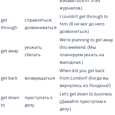
избавиться от этих
журналов.)
I couldn’t get through to
get
справляться;
him. (Я не мог до него
through
дозваниваться
дозвониться.)
We’re planning to get away
уезжать;
this weekend. (Мы
get away
сбегать
планируем уехать на
выходных.)
When did you get back
get back
возвращаться
from London? (Когда вы
вернулись из Лондона?)
Let’s get down to business.
get down
приступать к
(Давайте приступим к
to
делу
делу.)