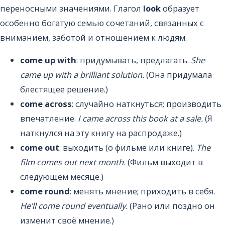
переносными значениями. Глагол
look
образует
особенно богатую семью сочетаний, связанных с
вниманием, заботой и отношением к людям.
come up with
: придумывать, предлагать.
She
came up with a brilliant solution.
(Она придумала
блестящее решение.)
come across
: случайно наткнуться; производить
впечатление.
I came across this book at a sale.
(Я
наткнулся на эту книгу на распродаже.)
come out
: выходить (о фильме или книге).
The
film comes out next month.
(Фильм выходит в
следующем месяце.)
come round
: менять мнение; приходить в себя.
He’ll come round eventually.
(Рано или поздно он
изменит своё мнение.)