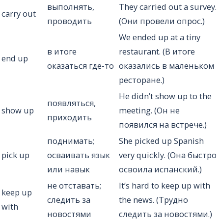
выполнять,
They carried out a survey.
carry out
проводить
(Они провели опрос.)
We ended up at a tiny
в итоге
restaurant. (В итоге
end up
оказаться где-то
оказались в маленьком
ресторане.)
He didn’t show up to the
появляться,
show up
meeting. (Он не
приходить
появился на встрече.)
поднимать;
She picked up Spanish
pick up
осваивать язык
very quickly. (Она быстро
или навык
освоила испанский.)
не отставать;
It’s hard to keep up with
keep up
следить за
the news. (Трудно
with
новостями
следить за новостями.)