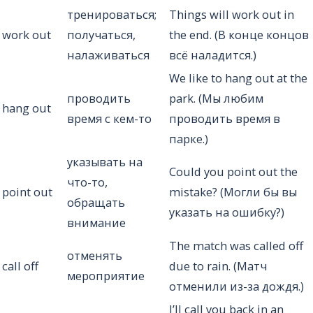
тренироваться;
Things will work out in
work out
получаться,
the end. (В конце концов
налаживаться
всё наладится.)
We like to hang out at the
проводить
park. (Мы любим
hang out
время с кем-то
проводить время в
парке.)
указывать на
Could you point out the
что-то,
point out
mistake? (Могли бы вы
обращать
указать на ошибку?)
внимание
The match was called off
отменять
call off
due to rain. (Матч
мероприятие
отменили из-за дождя.)
I’ll call you back in an