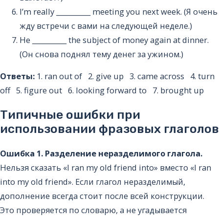
I’m really __________ meeting you next week. (Я очень
жду встречи с вами на следующей неделе.)
He __________ the subject of money again at dinner.
(Он снова поднял тему денег за ужином.)
Ответы:
1. ran out of 2. give up 3. came across 4. turn
off 5. figure out 6. looking forward to 7. brought up
Типичные ошибки при
использовании фразовых глаголов
Ошибка 1. Разделение неразделимого глагола.
Нельзя сказать «I ran my old friend into» вместо «I ran
into my old friend». Если глагол неразделимый,
дополнение всегда стоит после всей конструкции.
Это проверяется по словарю, а не угадывается