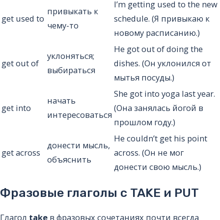
I’m getting used to the new
привыкать к
get used to
schedule. (Я привыкаю к
чему-то
новому расписанию.)
He got out of doing the
уклоняться;
get out of
dishes. (Он уклонился от
выбираться
мытья посуды.)
She got into yoga last year.
начать
get into
(Она занялась йогой в
интересоваться
прошлом году.)
He couldn’t get his point
донести мысль,
get across
across. (Он не мог
объяснить
донести свою мысль.)
Фразовые глаголы с TAKE и PUT
Глагол
take
в фразовых сочетаниях почти всегда