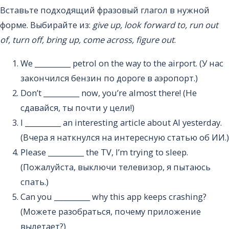
Вставьте подходящий фразовый глагол в нужной
форме. Выбирайте из:
give up, look forward to, run out
of, turn off, bring up, come across, figure out
.
We __________ petrol on the way to the airport. (У нас
закончился бензин по дороге в аэропорт.)
Don’t __________ now, you’re almost there! (Не
сдавайся, ты почти у цели!)
I __________ an interesting article about AI yesterday.
(Вчера я наткнулся на интересную статью об ИИ.)
Please __________ the TV, I’m trying to sleep.
(Пожалуйста, выключи телевизор, я пытаюсь
спать.)
Can you __________ why this app keeps crashing?
(Можете разобраться, почему приложение
вылетает?)