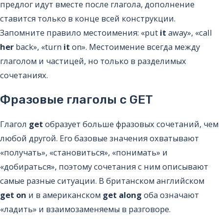
предлог идут вместе после глагола, дополнение
ставится только в конце всей конструкции.
Запомните правило местоимения: «put
it
away», «call
her
back», «turn
it
on». Местоимение всегда между
глаголом и частицей, но только в разделимых
сочетаниях.
Фразовые глаголы с GET
Глагол
get
образует больше фразовых сочетаний, чем
любой другой. Его базовые значения охватывают
«получать», «становиться», «понимать» и
«добираться», поэтому сочетания с ним описывают
самые разные ситуации. В британском английском
get on
и в американском
get along
оба означают
«ладить» и взаимозаменяемы в разговоре.