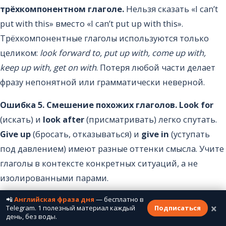
трёхкомпонентном глаголе.
Нельзя сказать «I can’t
put with this» вместо «I can’t put up with this».
Трёхкомпонентные глаголы используются только
целиком:
look forward to, put up with, come up with,
keep up with, get on with
. Потеря любой части делает
фразу непонятной или грамматически неверной.
Ошибка 5. Смешение похожих глаголов.
Look for
(искать) и
look after
(присматривать) легко спутать.
Give up
(бросать, отказываться) и
give in
(уступать
под давлением) имеют разные оттенки смысла. Учите
глаголы в контексте конкретных ситуаций, а не
изолированными парами.
📲
Английская фраза дня
— бесплатно в
Фразовые глаголы осваиваются не через заучивание,
×
Telegram. 1 полезный материал каждый
Подписаться
а через регулярный контакт с языком. Смотрите
день, без воды.