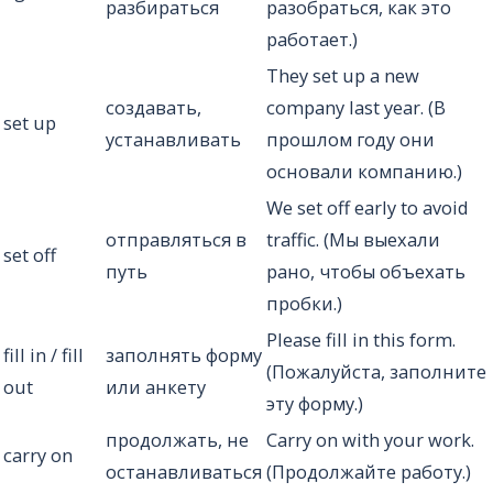
разбираться
разобраться, как это
работает.)
They set up a new
создавать,
company last year. (В
set up
устанавливать
прошлом году они
основали компанию.)
We set off early to avoid
отправляться в
traffic. (Мы выехали
set off
путь
рано, чтобы объехать
пробки.)
Please fill in this form.
fill in / fill
заполнять форму
(Пожалуйста, заполните
out
или анкету
эту форму.)
продолжать, не
Carry on with your work.
carry on
останавливаться
(Продолжайте работу.)