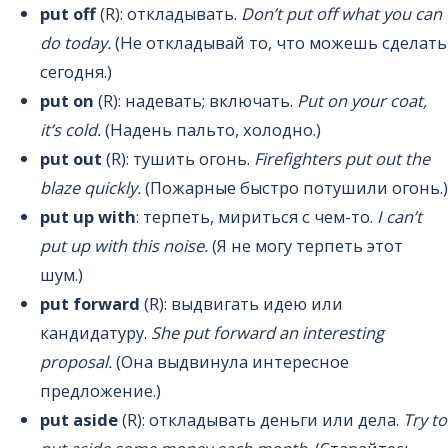
put off
(R): откладывать.
Don’t put off what you can
do today.
(Не откладывай то, что можешь сделать
сегодня.)
put on
(R): надевать; включать.
Put on your coat,
it’s cold.
(Надень пальто, холодно.)
put out
(R): тушить огонь.
Firefighters put out the
blaze quickly.
(Пожарные быстро потушили огонь.)
put up with
: терпеть, мириться с чем-то.
I can’t
put up with this noise.
(Я не могу терпеть этот
шум.)
put forward
(R): выдвигать идею или
кандидатуру.
She put forward an interesting
proposal.
(Она выдвинула интересное
предложение.)
put aside
(R): откладывать деньги или дела.
Try to