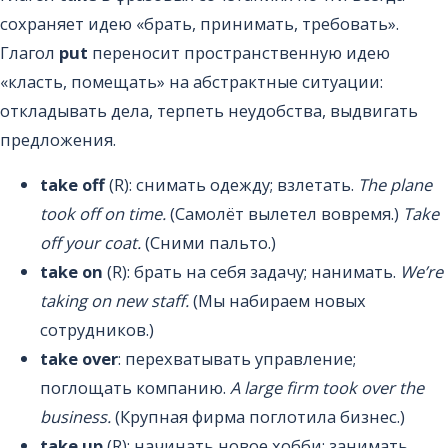
сохраняет идею «брать, принимать, требовать».
Глагол
put
переносит пространственную идею
«класть, помещать» на абстрактные ситуации:
откладывать дела, терпеть неудобства, выдвигать
предложения.
take off
(R): снимать одежду; взлетать.
The plane
took off on time.
(Самолёт вылетел вовремя.)
Take
off your coat.
(Сними пальто.)
take on
(R): брать на себя задачу; нанимать.
We’re
taking on new staff.
(Мы набираем новых
сотрудников.)
take over
: перехватывать управление;
поглощать компанию.
A large firm took over the
business.
(Крупная фирма поглотила бизнес.)
take up
(R): начинать новое хобби; занимать