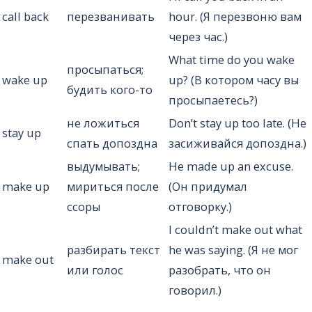
call back
перезванивать
hour. (Я перезвоню вам
через час.)
What time do you wake
просыпаться;
wake up
up? (В котором часу вы
будить кого-то
просыпаетесь?)
не ложиться
Don’t stay up too late. (Не
stay up
спать допоздна
засиживайся допоздна.)
выдумывать;
He made up an excuse.
make up
мириться после
(Он придумал
ссоры
отговорку.)
I couldn’t make out what
разбирать текст
he was saying. (Я не мог
make out
или голос
разобрать, что он
говорил.)