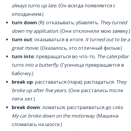
always turns up late.
(Он всегда появляется с
опозданием.)
turn down
(R): отказывать; убавлять.
They turned
down my application.
(Они отклонили мою заявку.)
turn out
: оказываться в итоге.
It turned out to be a
great movie.
(Оказалось, это отличный фильм.)
turn into
: превращаться во что-то.
The caterpillar
turns into a butterfly.
(Гусеница превращается в
бабочку.)
break up
: расставаться (пара); распадаться.
They
broke up after five years.
(Они расстались после
пяти лет.)
break down
: ломаться; расстраиваться до слёз.
My car broke down on the motorway.
(Машина
сломалась на шоссе.)