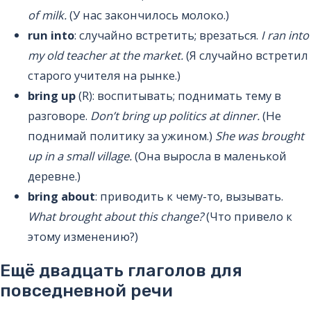
of milk.
(У нас закончилось молоко.)
run into
: случайно встретить; врезаться.
I ran into
my old teacher at the market.
(Я случайно встретил
старого учителя на рынке.)
bring up
(R): воспитывать; поднимать тему в
разговоре.
Don’t bring up politics at dinner.
(Не
поднимай политику за ужином.)
She was brought
up in a small village.
(Она выросла в маленькой
деревне.)
bring about
: приводить к чему-то, вызывать.
What brought about this change?
(Что привело к
этому изменению?)
Ещё двадцать глаголов для
повседневной речи