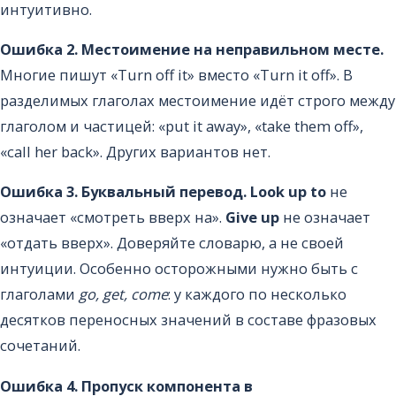
интуитивно.
Ошибка 2. Местоимение на неправильном месте.
Многие пишут «Turn off it» вместо «Turn it off». В
разделимых глаголах местоимение идёт строго между
глаголом и частицей: «put it away», «take them off»,
«call her back». Других вариантов нет.
Ошибка 3. Буквальный перевод.
Look up to
не
означает «смотреть вверх на».
Give up
не означает
«отдать вверх». Доверяйте словарю, а не своей
интуиции. Особенно осторожными нужно быть с
глаголами
go, get, come
: у каждого по несколько
десятков переносных значений в составе фразовых
сочетаний.
Ошибка 4. Пропуск компонента в