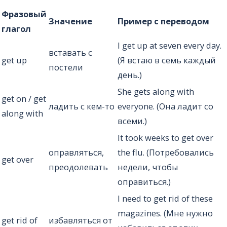
Фразовый
Значение
Пример с переводом
глагол
I get up at seven every day.
вставать с
get up
(Я встаю в семь каждый
постели
день.)
She gets along with
get on / get
ладить с кем-то
everyone. (Она ладит со
along with
всеми.)
It took weeks to get over
оправляться,
the flu. (Потребовались
get over
преодолевать
недели, чтобы
оправиться.)
I need to get rid of these
magazines. (Мне нужно
get rid of
избавляться от