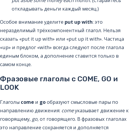
put aside some money each month.
(Старайтесь
откладывать деньги каждый месяц.)
Особое внимание уделите
put up with
: это
неразделимый трёхкомпонентный глагол. Нельзя
сказать «put it up with» или «put up it with». Частица
«up» и предлог «with» всегда следуют после глагола
единым блоком, а дополнение ставится только в
самом конце.
Фразовые глаголы с COME, GO и
LOOK
Глаголы
come
и
go
образуют смысловые пары по
направлению движения:
come
указывает движение к
говорящему,
go
, от говорящего. В фразовых глаголах
это направление сохраняется и дополняется