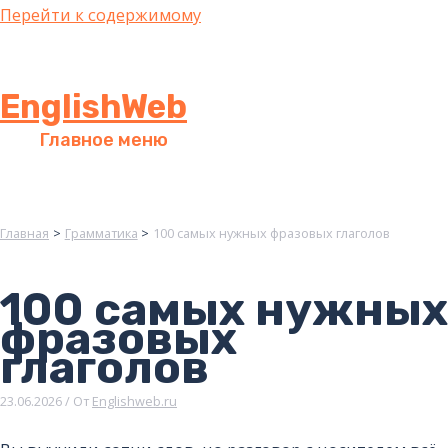
Перейти к содержимому
EnglishWeb
Главное меню
Главная
Грамматика
100 самых нужных фразовых глаголов
100 самых нужных
фразовых
глаголов
23.06.2026
/ От
Englishweb.ru