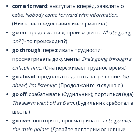
come forward
: выступать вперёд, заявлять о
себе.
Nobody came forward with information.
(Никто не предоставил информацию.)
go on
: продолжаться; происходить.
What’s going
on?
(Что происходит?)
go through
: переживать трудности;
просматривать документы.
She’s going through a
difficult time.
(Она переживает трудное время.)
go ahead
: продолжать; давать разрешение.
Go
ahead, I’m listening.
(Продолжайте, я слушаю.)
go off
: срабатывать (будильник); портиться (еда).
The alarm went off at 6 am.
(Будильник сработал в
шесть.)
go over
: повторять; просматривать.
Let’s go over
the main points.
(Давайте повторим основные