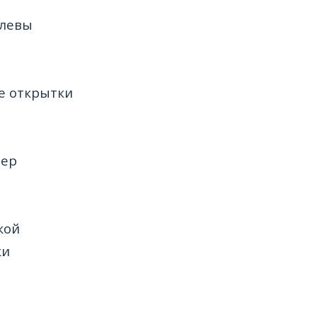
олевы
е открытки
нер
кой
ки