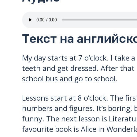
Текст на английск
My day starts at 7 o’clock. I take
teeth and get dressed. After that 
school bus and go to school.
Lessons start at 8 o’clock. The fi
numbers and figures. It’s boring, 
funny. The next lesson is Literat
favourite book is Alice in Wonderl