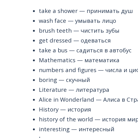
take a shower
— принимать душ
wash face
— умывать лицо
brush teeth
— чистить зубы
get dressed
— одеваться
take a bus
— садиться в автобус
Mathematics
— математика
numbers and figures
— числа и ц
boring
— скучный
Literature
— литература
Alice in Wonderland
— Алиса в Стр
History
— история
history of the world
— история ми
interesting
— интересный