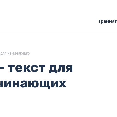
Граммат
я для начинающих
— текст для
ачинающих