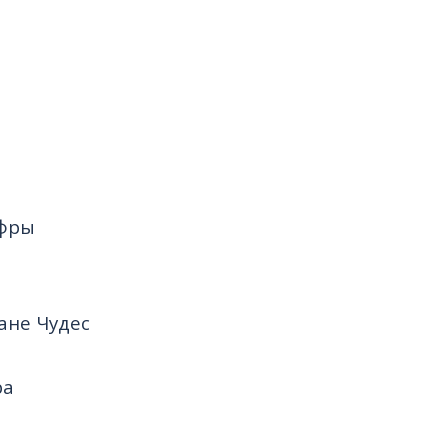
ифры
ане Чудес
ра