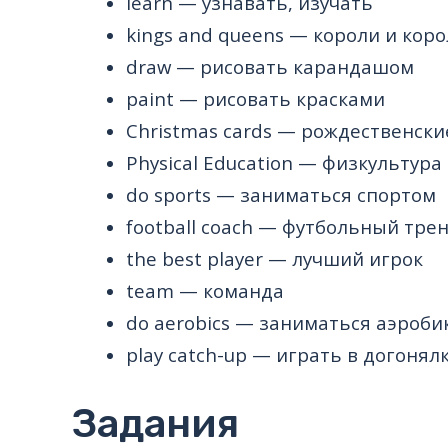
learn
— узнавать, изучать
kings and queens
— короли и кор
draw
— рисовать карандашом
paint
— рисовать красками
Christmas cards
— рождественски
Physical Education
— физкультура
do sports
— заниматься спортом
football coach
— футбольный тре
the best player
— лучший игрок
team
— команда
do aerobics
— заниматься аэроби
play catch-up
— играть в догонял
Задания