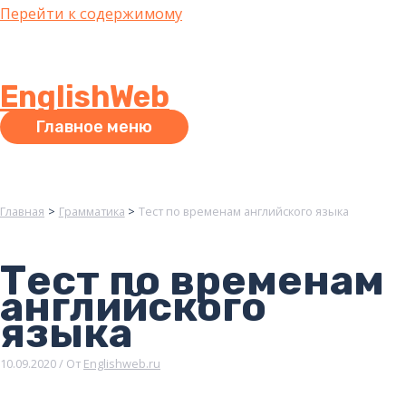
Перейти к содержимому
EnglishWeb
Главное меню
Главная
Грамматика
Тест по временам английского языка
Тест по временам
английского
языка
10.09.2020
/ От
Englishweb.ru