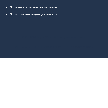
Пользовательское соглашение
Политика конфиденциальности
2020 - 2026
EnglishWeb
| © Все права защищены.
ИП Волкова Т.М. ИНН 291601039021 ЕГРИП 313290132300016