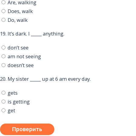
Are, walking
Does, walk
Do, walk
19.
It’s dark. I _____ anything.
don’t see
am not seeing
doesn’t see
20.
My sister _____ up at 6 am every day.
gets
is getting
get