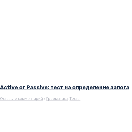
Active or Passive: тест на определение залога
Оставьте комментарий
/
Грамматика
,
Тесты