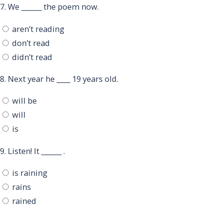
7.
We ______ the poem now.
aren’t reading
don’t read
didn’t read
8.
Next year he ____ 19 years old.
will be
will
is
9.
Listen! It ______ .
is raining
rains
rained