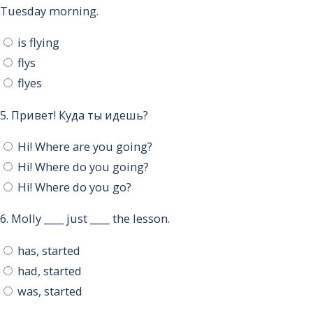
Tuesday morning.
is flying
flys
flyes
5.
Привет! Куда ты идешь?
Hi! Where are you going?
Hi! Where do you going?
Hi! Where do you go?
6.
Molly ____ just ____ the lesson.
has, started
had, started
was, started