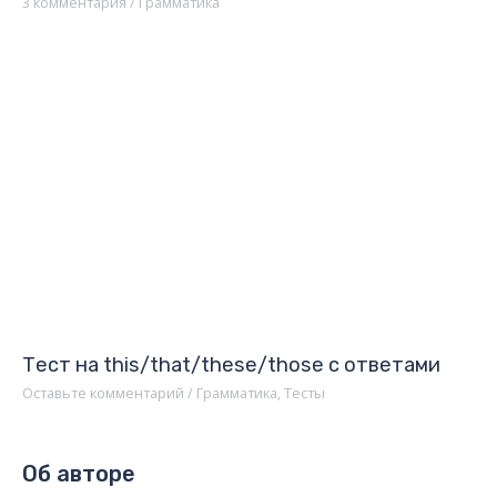
3 комментария
/
Грамматика
Тест на this/that/these/those с ответами
Оставьте комментарий
/
Грамматика
,
Тесты
Об авторе