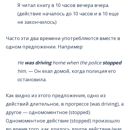
Я читал книгу в 10 часов вечера вчера.
(действие началось до 10 часов и в 10 еще
не закончилось)
Часто эти два времени употребляются вместе в
одном предложении. Например:
He
was driving
home when the police
stopped
him.
— Он ехал домой, когда полиция его
остановила.
Как видно из этого предложения, одно из
действий длительное, в прогрессе (was driving), а
другое — одномоментное (stopped).
Одномоментное действие (stopped) произошло
во время того, как длилось другое действие (was