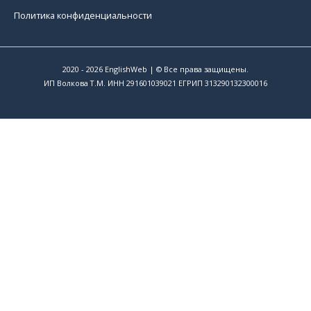
Политика конфиденциальности
2020 - 2026
EnglishWeb
| © Все права защищены.
ИП Волкова Т.М. ИНН 291601039021 ЕГРИП 313290132300016