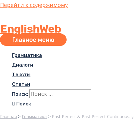
Перейти к содержимому
EnglishWeb
Главное меню
Грамматика
Диалоги
Тексты
Статьи
Поиск:
Поиск
Главная
Грамматика
Past Perfect & Past Perfect Continuous: