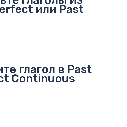
ьте глаголы из
erfect или Past
те глагол в Past
ct Continuous