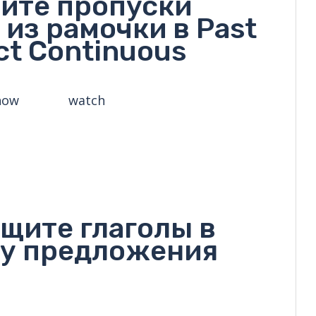
ните пропуски
из рамочки в Past
ct Continuous
now watch
щите глаголы в
лу предложения