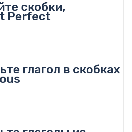
йте скобки,
t Perfect
ьте глагол в скобках
uous