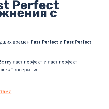
st Perfect
ажнения с
едших времен
Past Perfect и Past Perfect
отку паст перфект и паст перфект
пке «Проверить».
етами