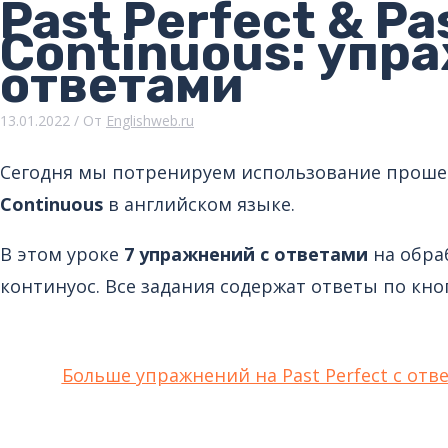
Past Perfect & Pa
Continuous: упр
ответами
13.01.2022
/ От
Englishweb.ru
Сегодня мы потренируем использование прош
Continuous
в английском языке.
В этом уроке
7 упражнений с ответами
на обраб
континуос. Все задания содержат ответы по кно
Больше упражнений на Past Perfect с отв